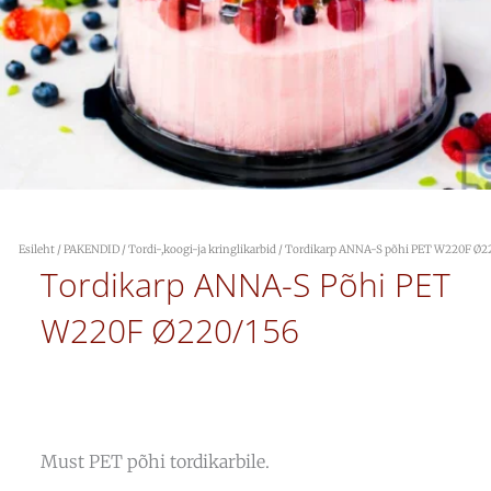
Esileht
/
PAKENDID
/
Tordi-,koogi-ja kringlikarbid
/ Tordikarp ANNA-S põhi PET W220F Ø2
Tordikarp ANNA-S Põhi PET
W220F Ø220/156
Must PET põhi tordikarbile.