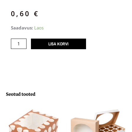
0,60
€
Tordikarp
Saadavus:
Laos
ANNA-
S
LISA KORVI
põhi
PET
W220F
Ø220/156
kogus
Seotud tooted