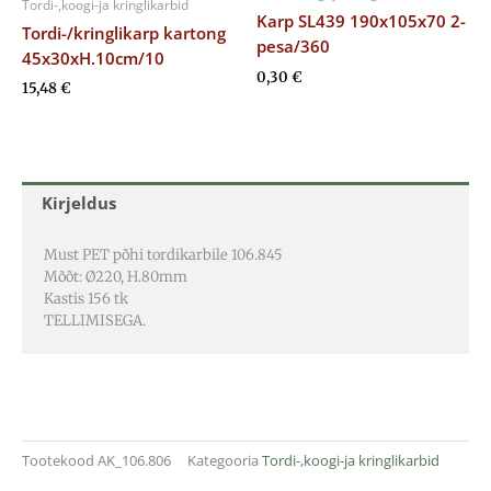
Tordi-,koogi-ja kringlikarbid
Karp SL439 190x105x70 2-
Tordi-/kringlikarp kartong
pesa/360
45x30xH.10cm/10
0,30
€
15,48
€
Kirjeldus
Must PET põhi tordikarbile 106.845
Mõõt: Ø220, H.80mm
Kastis 156 tk
TELLIMISEGA.
Tootekood
AK_106.806
Kategooria
Tordi-,koogi-ja kringlikarbid