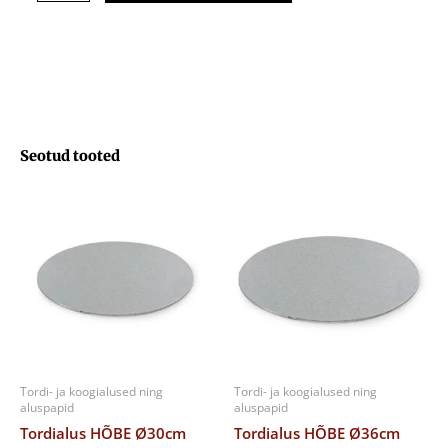
kogus
Seotud tooted
Tordi- ja koogialused ning
Tordi- ja koogialused ning
aluspapid
aluspapid
Tordialus HÕBE Ø30cm
Tordialus HÕBE Ø36cm