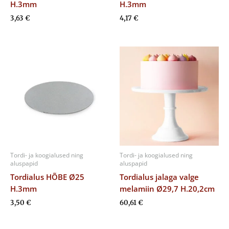
H.3mm
H.3mm
3,63
€
4,17
€
Tordi- ja koogialused ning
Tordi- ja koogialused ning
aluspapid
aluspapid
Tordialus HÕBE Ø25
Tordialus jalaga valge
H.3mm
melamiin Ø29,7 H.20,2cm
3,50
€
60,61
€