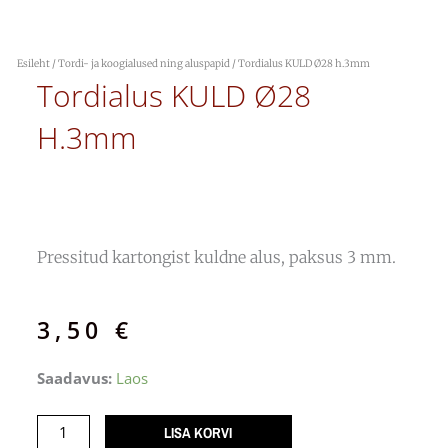
Esileht
/
Tordi- ja koogialused ning aluspapid
/ Tordialus KULD Ø28 h.3mm
Tordialus KULD Ø28
H.3mm
Pressitud kartongist kuldne alus, paksus 3 mm.
3,50
€
Tordialus
Saadavus:
Laos
KULD
Ø28
LISA KORVI
h.3mm