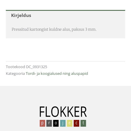
Kirjeldus
Pressitud kartongist kuldne alus, paksus 3 mm.
Tootekood
DC_0931325
Kategooria
Tordi- ja koogialused ning aluspapid