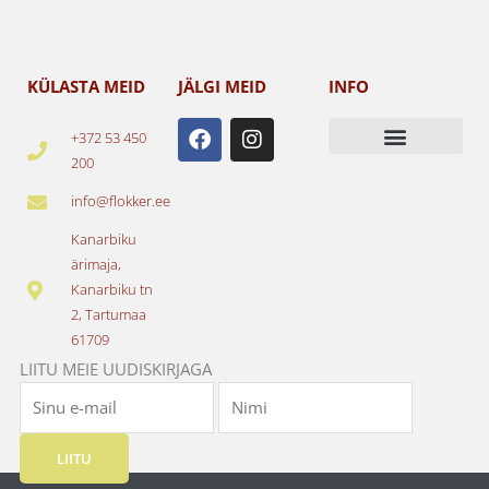
KÜLASTA MEID
JÄLGI MEID
INFO
F
I
+372 53 450
a
n
200
c
s
e
t
info@flokker.ee
b
a
o
g
Kanarbiku
o
r
ärimaja,
k
a
Kanarbiku tn
m
2, Tartumaa
61709
LIITU MEIE UUDISKIRJAGA
LIITU