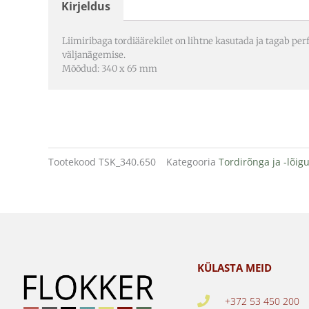
Kirjeldus
Liimiribaga tordiäärekilet on lihtne kasutada ja tagab per
väljanägemise.
Mõõdud: 340 x 65 mm
Tootekood
TSK_340.650
Kategooria
Tordirõnga ja -lõig
KÜLASTA MEID
+372 53 450 200