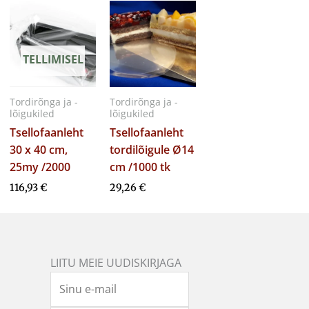
TELLIMISEL
Tordirõnga ja -
Tordirõnga ja -
lõigukiled
lõigukiled
Tsellofaanleht
Tsellofaanleht
30 x 40 cm,
tordilõigule Ø14
25my /2000
cm /1000 tk
116,93
€
29,26
€
LIITU MEIE UUDISKIRJAGA