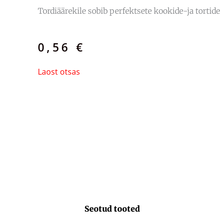
Tordiäärekile sobib perfektsete kookide-ja torti
0,56
€
Laost otsas
Seotud tooted