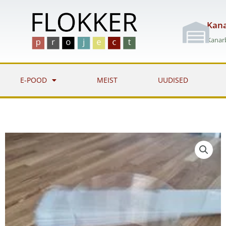
Skip
to
Kana
content
Kanarb
E-POOD
MEIST
UUDISED