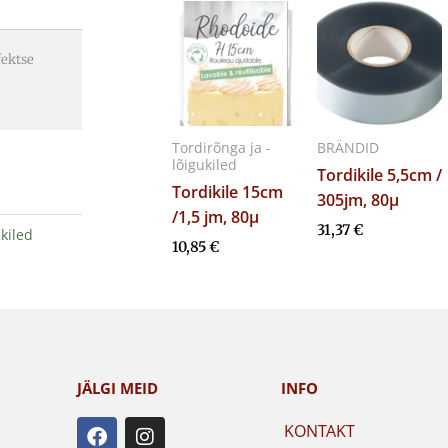
fektse
Tordirõnga ja -
BRÄNDID
lõigukiled
Tordikile 5,5cm /
Tordikile 15cm
305jm, 80µ
/1,5 jm, 80µ
31,37
€
ukiled
10,85
€
JÄLGI MEID
INFO
F
I
KONTAKT
a
n