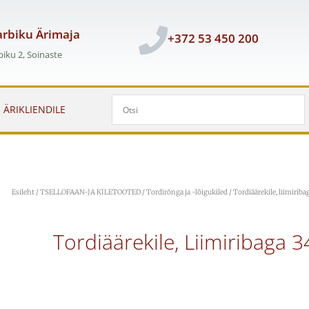
rbiku Ärimaja
+372 53 450 200
iku 2, Soinaste
ÄRIKLIENDILE
Esileht
/
TSELLOFAAN-JA KILETOOTED
/
Tordirõnga ja -lõigukiled
/ Tordiäärekile, liimiri
Tordiäärekile, Liimiribaga