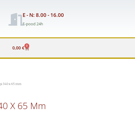
E - N: 8.00 - 16.00
E-pood 24h
0
Cart
0,00
€
baga 340 x 65 mm
 340 X 65 Mm