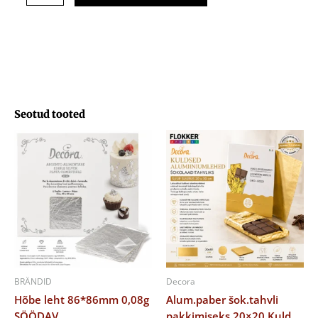
3gr
kogus
Seotud tooted
BRÄNDID
Decora
Hõbe leht 86*86mm 0,08g
Alum.paber šok.tahvli
SÖÖDAV
pakkimiseks 20×20 Kuld