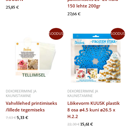
150 lehte 200gr
25,85
€
27,66
€
Algne
Praegune
Algne
Praegune
SOODUS
SOODUS
hind
hind
hind
hind
oli:
on:
oli:
on:
7,63 €.
5,33 €.
22,30 €.
15,61 €.
TELLIMISEL
DEKOREERIMINE JA
DEKOREERIMINE JA
KAUNISTAMINE
KAUNISTAMINE
Vahvlilehed printimiseks
Lõikevorm KUUSK plastik
/lillede tegemiseks
8 osa ø4.5 kuni ø26.5 x
H.2.2
7,63
€
5,33
€
22,30
€
15,61
€