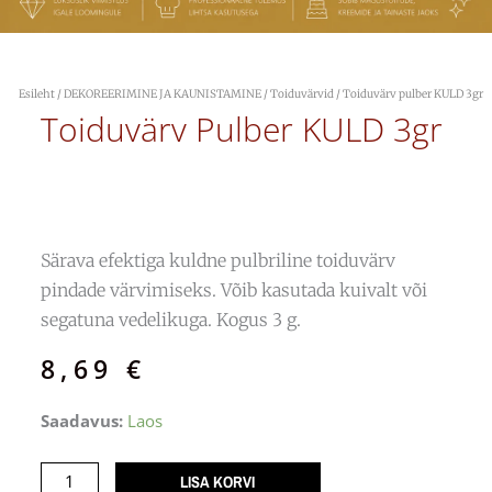
Esileht
/
DEKOREERIMINE JA KAUNISTAMINE
/
Toiduvärvid
/ Toiduvärv pulber KULD 3gr
Toiduvärv Pulber KULD 3gr
Särava efektiga kuldne pulbriline toiduvärv
pindade värvimiseks. Võib kasutada kuivalt või
segatuna vedelikuga. Kogus 3 g.
8,69
€
Toiduvärv
Saadavus:
Laos
pulber
KULD
LISA KORVI