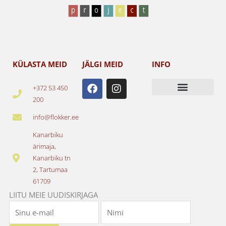
KÜLASTA MEID
JÄLGI MEID
INFO
F
I
+372 53 450
a
n
200
c
s
e
t
info@flokker.ee
b
a
o
g
Kanarbiku
o
r
ärimaja,
k
a
Kanarbiku tn
m
2, Tartumaa
61709
LIITU MEIE UUDISKIRJAGA