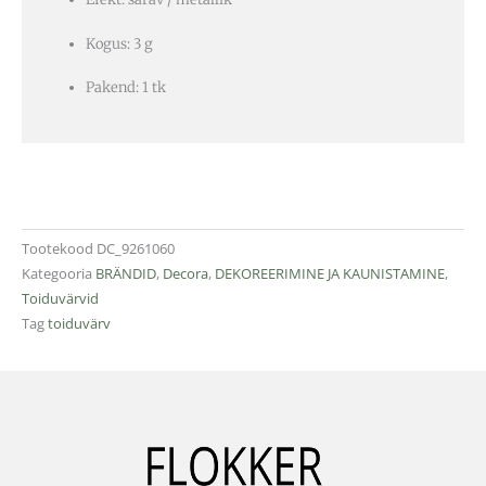
Kogus: 3 g
Pakend: 1 tk
Tootekood
DC_9261060
Kategooria
BRÄNDID
,
Decora
,
DEKOREERIMINE JA KAUNISTAMINE
,
Toiduvärvid
Tag
toiduvärv