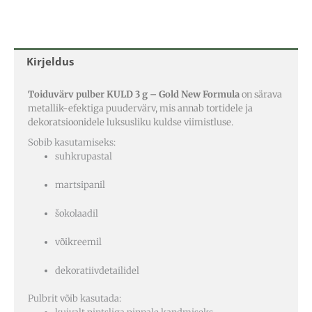
Kirjeldus
Toiduvärv pulber KULD 3 g – Gold New Formula
on särava
metallik-efektiga puudervärv, mis annab tortidele ja
dekoratsioonidele luksusliku kuldse viimistluse.
Sobib kasutamiseks:
suhkrupastal
martsipanil
šokolaadil
võikreemil
dekoratiivdetailidel
Pulbrit võib kasutada: