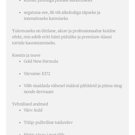
kuivalt pintsliga pinnale kandmiseks
segatuna vee, õli või alkoholiga täpseks ja
intensiivseks katmiseks
Tulemuseks on ühtlane, särav ja professionaalne kuldne
efekt, mis sobib eriti hästi pidulike ja premium-klassi
tortide kaunistamiseks.
Koostis ja teave
Gold New Formula
Värvaine: E172
Võib sisaldada vähesel määral pähkleid ja piima ning
nende derivaate
Tehnilised andmed
Värv: kuld
Tüüp: pulbriline toiduvärv
Efekt: särav / metallik