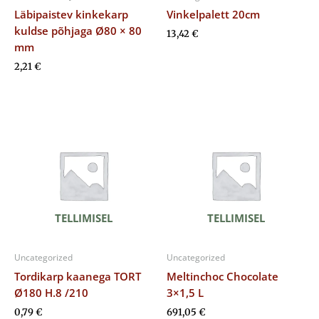
Läbipaistev kinkekarp
Vinkelpalett 20cm
kuldse põhjaga Ø80 × 80
13,42
€
mm
2,21
€
TELLIMISEL
TELLIMISEL
Uncategorized
Uncategorized
Tordikarp kaanega TORT
Meltinchoc Chocolate
Ø180 H.8 /210
3×1,5 L
0,79
€
691,05
€