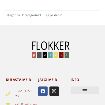
Kategooria
Uncategorized
Tag
peidetud
KÜLASTA MEID
JÄLGI MEID
INFO
F
I
+372 53 450
a
n
200
c
s
e
t
info@flokker.ee