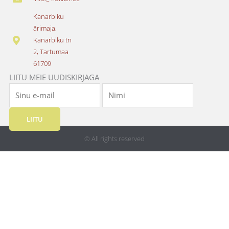
b
a
o
g
Kanarbiku
o
r
ärimaja,
k
a
Kanarbiku tn
m
2, Tartumaa
61709
LIITU MEIE UUDISKIRJAGA
LIITU
© All rights reserved