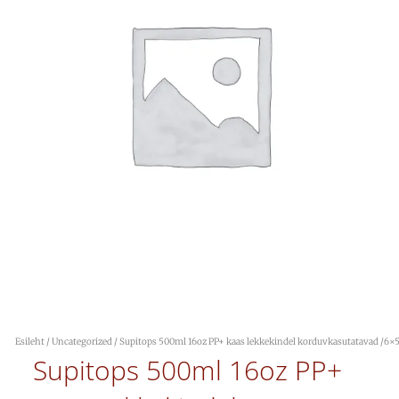
Esileht
/
Uncategorized
/ Supitops 500ml 16oz PP+ kaas lekkekindel korduvkasutatavad /6×
Supitops 500ml 16oz PP+