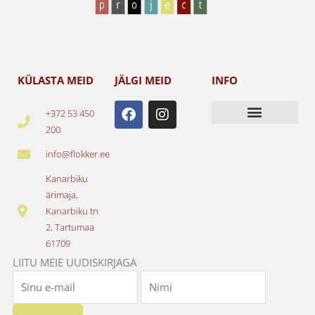
KÜLASTA MEID
JÄLGI MEID
INFO
F
I
+372 53 450
a
n
200
c
s
e
t
info@flokker.ee
b
a
o
g
Kanarbiku
o
r
ärimaja,
k
a
Kanarbiku tn
m
2, Tartumaa
61709
LIITU MEIE UUDISKIRJAGA