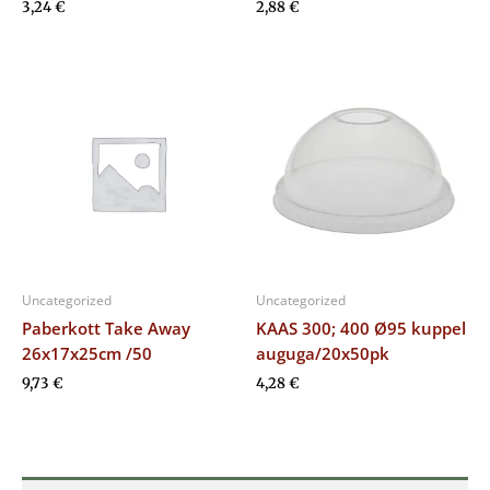
3,24
€
2,88
€
Uncategorized
Uncategorized
Paberkott Take Away
KAAS 300; 400 Ø95 kuppel
26x17x25cm /50
auguga/20x50pk
9,73
€
4,28
€