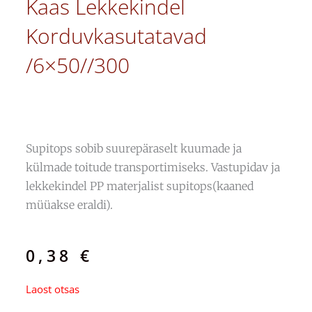
Kaas Lekkekindel
Korduvkasutatavad
/6×50//300
Supitops sobib suurepäraselt kuumade ja
külmade toitude transportimiseks. Vastupidav ja
lekkekindel PP materjalist supitops(kaaned
müüakse eraldi).
0,38
€
Laost otsas