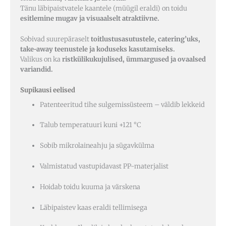
Tänu läbipaistvatele kaantele (müügil eraldi) on toidu
esitlemine mugav ja visuaalselt atraktiivne.
Sobivad suurepäraselt
toitlustusasutustele, catering’uks,
take-away teenustele ja koduseks kasutamiseks.
Valikus on ka
ristkülikukujulised, ümmargused ja ovaalsed
variandid.
Supikausi eelised
Patenteeritud tihe sulgemissüsteem – väldib lekkeid
Talub temperatuuri kuni +121 °C
Sobib mikrolaineahju ja sügavkülma
Valmistatud vastupidavast PP-materjalist
Hoidab toidu kuuma ja värskena
Läbipaistev kaas eraldi tellimisega