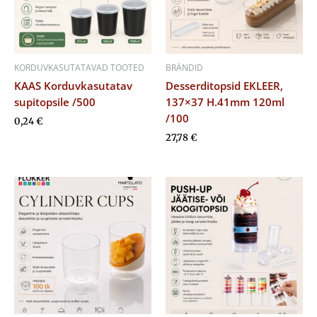
KORDUVKASUTATAVAD TOOTED
BRÄNDID
KAAS Korduvkasutatav
Desserditopsid EKLEER,
supitopsile /500
137×37 H.41mm 120ml
/100
0,24
€
27,78
€