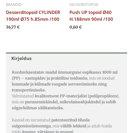
BRÄNDID
DESSERDITOPSID
Desserditopsid CYLINDER
Push UP topsid Ø40
190ml Ø75 h.85mm /100
H.188mm 90ml /100
36,77
€
0,60
€
Kirjeldus
Korduvkasutatav madal ümmargune supikauss 1000 ml
(PP)
–
vastupidav ja praktiline toidunõu
, mis on loodud
kuumade ja külmade roogade serveerimiseks ning
transportimiseks.
Valmistatud
kvaliteetsest PP-materjalist (polüpropüleen)
,
mis on
purunemiskindel, mikrolaineahjukindel ja sobib
sügavkülmas säilitamiseks.
Kausid on varustatud
patenteeritud tiheda
sulgemissüsteemiga
, mis
väldib lekkeid
ja aitab hoida
toidu
kuuma, värskuse ja aroomi
.