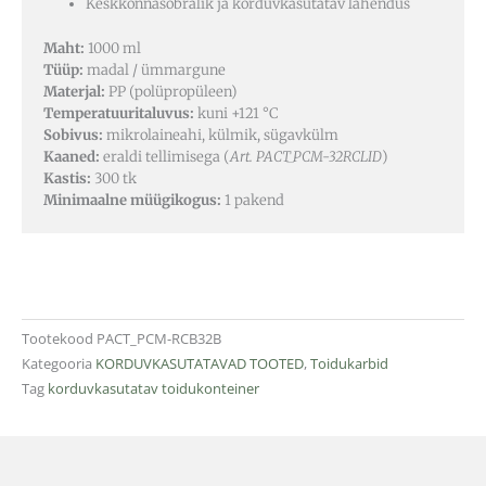
Keskkonnasõbralik ja korduvkasutatav lahendus
Maht:
1000 ml
Tüüp:
madal / ümmargune
Materjal:
PP (polüpropüleen)
Temperatuuritaluvus:
kuni +121 °C
Sobivus:
mikrolaineahi, külmik, sügavkülm
Kaaned:
eraldi tellimisega (
Art. PACT_PCM-32RCLID
)
Kastis:
300 tk
Minimaalne müügikogus:
1 pakend
Tootekood
PACT_PCM-RCB32B
Kategooria
KORDUVKASUTATAVAD TOOTED
,
Toidukarbid
Tag
korduvkasutatav toidukonteiner