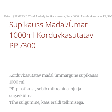
Esileht
/
PAKENDID
/
Toidukarbid
/ Supikauss madal/ümar 1000ml korduvkasutatav PP /300
Supikauss Madal/ümar
1000ml Korduvkasutatav
PP /300
Korduvkasutatav madal ümmargune supikauss
1000 ml.
PP-plastikust, sobib mikrolaineahju ja
sügavkülma.
Tihe sulgumine, kaas eraldi tellimisega.