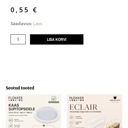
0,55
€
Supikauss
Saadavus:
Laos
madal/
ümar
LISA KORVI
1000ml
korduvkasutatav
PP
/300
kogus
Seotud tooted