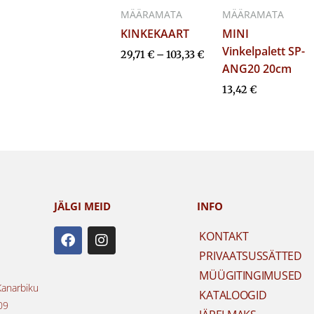
MÄÄRAMATA
MÄÄRAMATA
KINKEKAART
MINI
Vinkelpalett SP-
29,71
€
–
103,33
€
ANG20 20cm
13,42
€
JÄLGI MEID
INFO
F
I
KONTAKT
a
n
PRIVAATSUSSÄTTED
c
s
e
t
MÜÜGITINGIMUSED
b
a
Kanarbiku
KATALOOGID
o
g
09