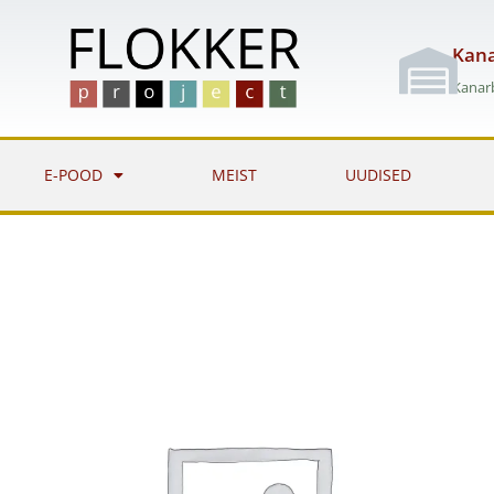
Skip
to
Kana
content
Kanarb
E-POOD
MEIST
UUDISED