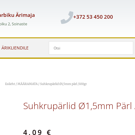
rbiku Ärimaja
+372 53 450 200
iku 2, Soinaste
ÄRIKLIENDILE
Esileht
/
MÄÄRAMATA
/ Suhkrupärlid Ø1,5mm pärl /100gr
Suhkrupärlid Ø1,5mm Pärl 
4,09
€