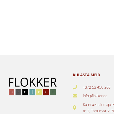
KÜLASTA MEID
+372 53 450 200
info@flokker.ee
Kanarbiku ärimaja, 
tn 2, Tartumaa 617