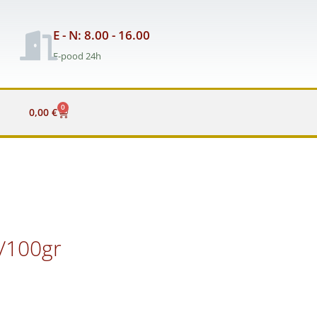
E - N: 8.00 - 16.00
E-pood 24h
0
Cart
0,00
€
/100gr