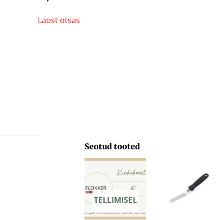
Laost otsas
Seotud tooted
Hinnavahemik:
29,71 €
kuni
103,33 €
TELLIMISEL