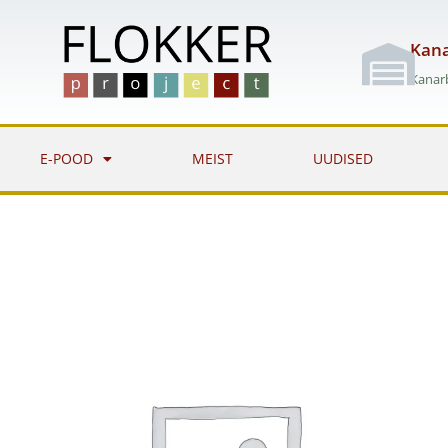
Skip
to
Kana
content
Kanarb
E-POOD
MEIST
UUDISED