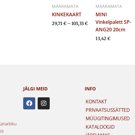
MÄÄRAMATA
MÄÄRAMATA
KINKEKAART
MINI
Vinkelpalett SP-
29,71
€
–
103,33
€
ANG20 20cm
13,42
€
JÄLGI MEID
INFO
F
I
KONTAKT
a
n
PRIVAATSUSSÄTTED
c
s
e
t
MÜÜGITINGIMUSED
b
a
Kanarbiku
KATALOOGID
o
g
09