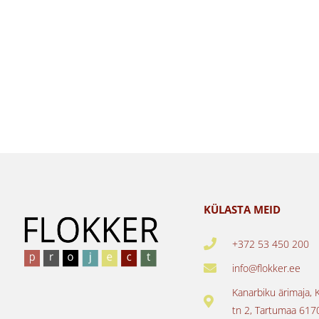
KÜLASTA MEID
+372 53 450 200
info@flokker.ee
Kanarbiku ärimaja, 
tn 2, Tartumaa 617