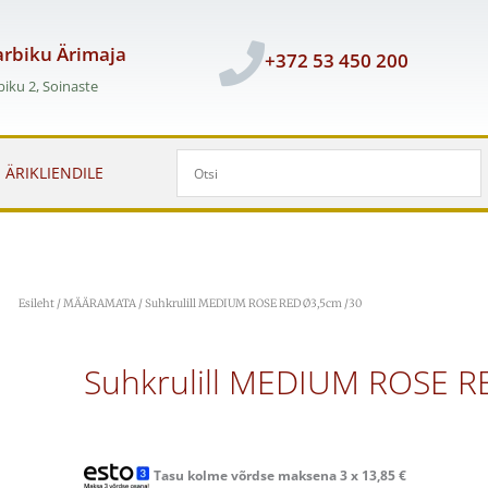
rbiku Ärimaja
+372 53 450 200
iku 2, Soinaste
ÄRIKLIENDILE
Esileht
/
MÄÄRAMATA
/ Suhkrulill MEDIUM ROSE RED Ø3,5cm /30
Suhkrulill MEDIUM ROSE R
Tasu kolme võrdse maksena 3 x
13,85
€