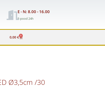
E - N: 8.00 - 16.00
E-pood 24h
0
Cart
0,00
€
ED Ø3,5cm /30