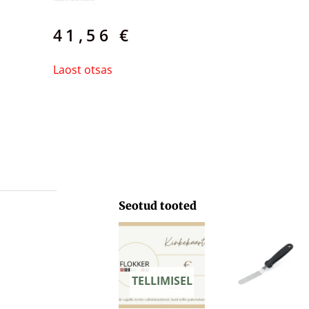
41,56
€
Laost otsas
Seotud tooted
Hinnavahemik:
29,71 €
kuni
103,33 €
TELLIMISEL