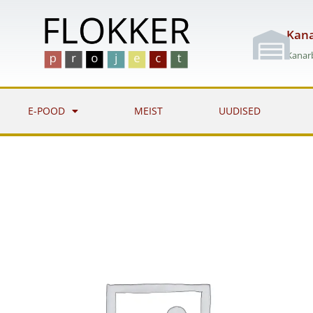
Skip
to
Kana
content
Kanarb
E-POOD
MEIST
UUDISED