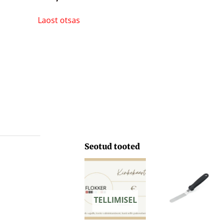
Laost otsas
Seotud tooted
Hinnavahemik:
29,71 €
kuni
103,33 €
TELLIMISEL