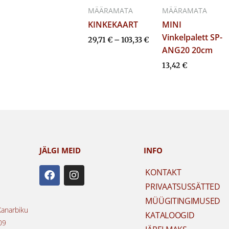
MÄÄRAMATA
MÄÄRAMATA
KINKEKAART
MINI
Vinkelpalett SP-
29,71
€
–
103,33
€
ANG20 20cm
13,42
€
JÄLGI MEID
INFO
F
I
KONTAKT
a
n
PRIVAATSUSSÄTTED
c
s
e
t
MÜÜGITINGIMUSED
b
a
Kanarbiku
KATALOOGID
o
g
09