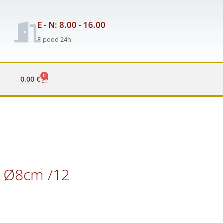
E - N: 8.00 - 16.00
E-pood 24h
0
Cart
0,00
€
A Ø8cm /12