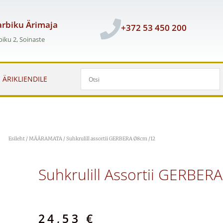
rbiku Ärimaja
+372 53 450 200
iku 2, Soinaste
ÄRIKLIENDILE
Esileht
/
MÄÄRAMATA
/ Suhkrulill assortii GERBERA Ø8cm /12
Suhkrulill Assortii GERBER
24,53
€