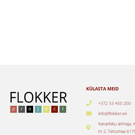
KÜLASTA MEID
+372 53 450 200
info@flokker.ee
Kanarbiku ärimaja, 
tn 2, Tartumaa 617