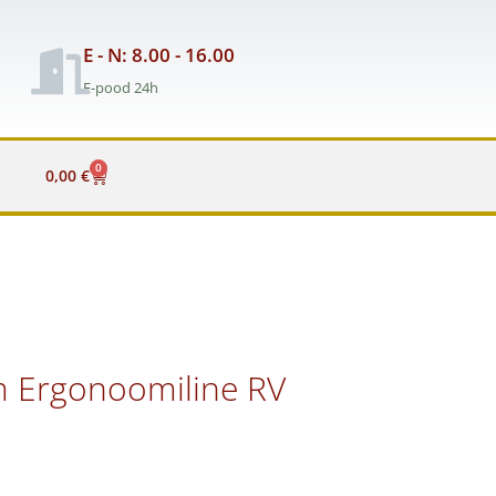
E - N: 8.00 - 16.00
E-pood 24h
0
Cart
0,00
€
 Ergonoomiline RV