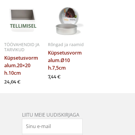
TELLIMISEL
TÖÖVAHENDID JA
Rõngad ja raamid
TARVIKUD
Küpsetusvorm
Küpsetusvorm
alum.Ø10
alum.20×20
h.7,5cm
h.10cm
7,44
€
24,04
€
LIITU MEIE UUDISKIRJAGA