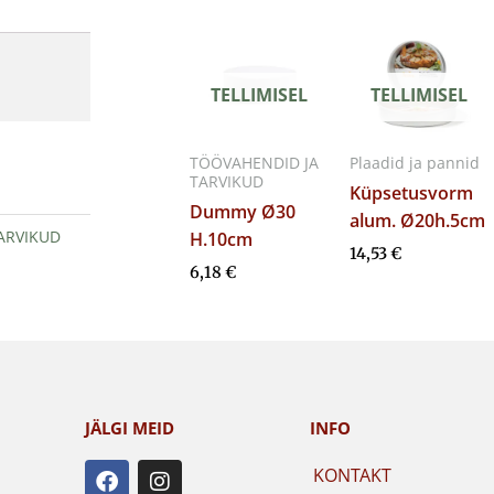
TELLIMISEL
TELLIMISEL
TÖÖVAHENDID JA
Plaadid ja pannid
TARVIKUD
Küpsetusvorm
Dummy Ø30
alum. Ø20h.5cm
ARVIKUD
H.10cm
14,53
€
6,18
€
JÄLGI MEID
INFO
F
I
KONTAKT
a
n