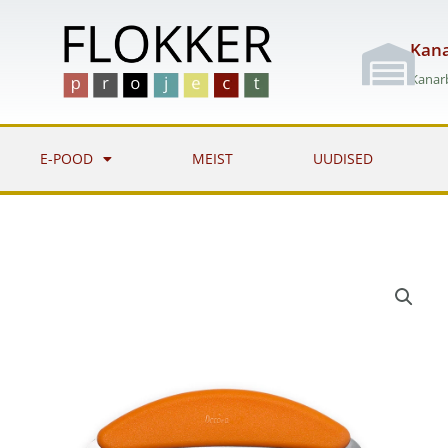
Skip
to
Kana
content
Kanarb
E-POOD
MEIST
UUDISED