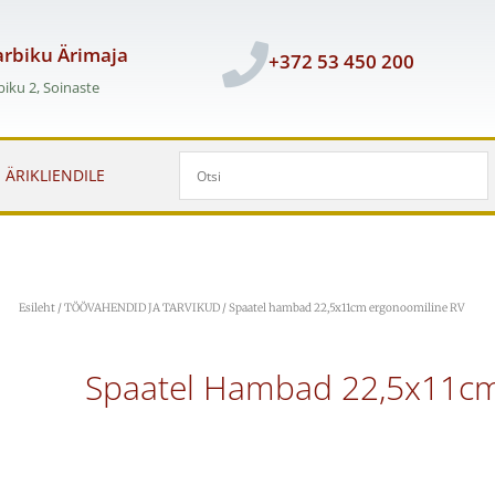
rbiku Ärimaja
+372 53 450 200
iku 2, Soinaste
ÄRIKLIENDILE
Esileht
/
TÖÖVAHENDID JA TARVIKUD
/ Spaatel hambad 22,5x11cm ergonoomiline RV
Spaatel Hambad 22,5x11cm