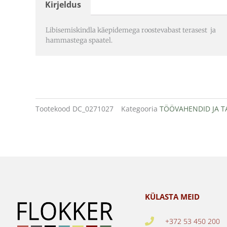
Kirjeldus
Libisemiskindla käepidemega roostevabast terasest ja
hammastega spaatel.
Tootekood
DC_0271027
Kategooria
TÖÖVAHENDID JA T
KÜLASTA MEID
+372 53 450 200