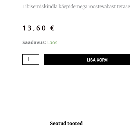
Libisemiskindla käepidemega roostevabast teras
13,60
€
Spaatel
Saadavus:
Laos
hambad
22,5x11cm
LISA KORVI
ergonoomiline
RV
kogus
Seotud tooted