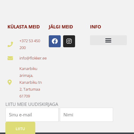
KÜLASTA MEID
JÄLGI MEID
INFO
F
I
+372 53 450
a
n
200
c
s
e
t
info@flokker.ee
b
a
o
g
Kanarbiku
o
r
ärimaja,
k
a
Kanarbiku tn
m
2, Tartumaa
61709
LIITU MEIE UUDISKIRJAGA
LIITU