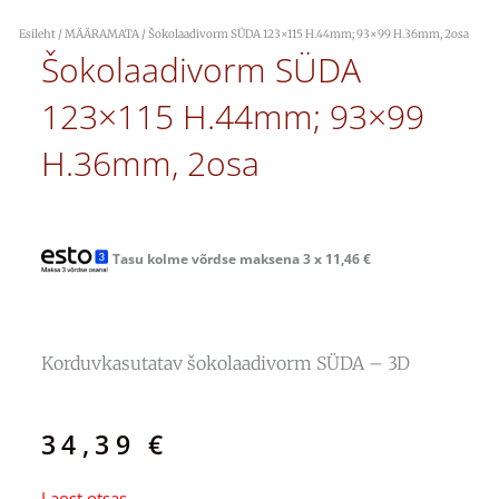
Esileht
/
MÄÄRAMATA
/ Šokolaadivorm SÜDA 123×115 H.44mm; 93×99 H.36mm, 2osa
Šokolaadivorm SÜDA
123×115 H.44mm; 93×99
H.36mm, 2osa
Tasu kolme võrdse maksena 3 x
11,46
€
Korduvkasutatav šokolaadivorm SÜDA – 3D
34,39
€
Laost otsas