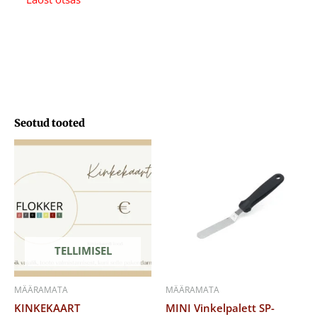
Seotud tooted
Hinnavahemik:
29,71 €
kuni
103,33 €
TELLIMISEL
MÄÄRAMATA
MÄÄRAMATA
KINKEKAART
MINI Vinkelpalett SP-