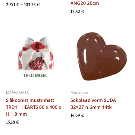
ANG20 20cm
29,71
€
–
103,33
€
13,42
€
TELLIMISEL
MÄÄRAMATA
Martellato
Silikoonist mustrimatt
Šokolaadivorm SÜDA
TRD11 HEARTS 80 x 400 x
32×27 h.6mm 14tk
H.1,8 mm
14,69
€
15,18
€