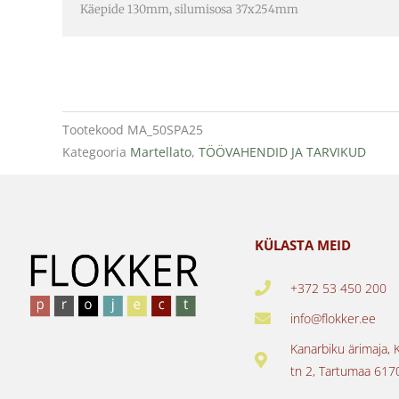
Käepide 130mm, silumisosa 37x254mm
Tootekood
MA_50SPA25
Kategooria
Martellato
,
TÖÖVAHENDID JA TARVIKUD
KÜLASTA MEID
+372 53 450 200
info@flokker.ee
Kanarbiku ärimaja, 
tn 2, Tartumaa 617