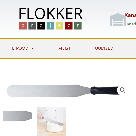
Skip
to
Kana
content
Kanarb
E-POOD
MEIST
UUDISED