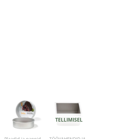
.
TELLIMISEL
Plaadid ja pannid
TÖÖVAHENDID JA