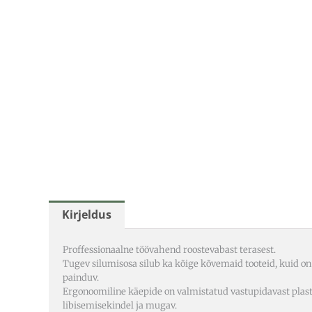
Kirjeldus
Proffessionaalne töövahend roostevabast terasest.
Tugev silumisosa silub ka kõige kõvemaid tooteid, kuid on 
painduv.
Ergonoomiline käepide on valmistatud vastupidavast plast
libisemisekindel ja mugav.