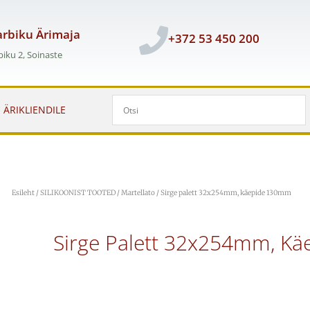
rbiku Ärimaja
+372 53 450 200
iku 2, Soinaste
ÄRIKLIENDILE
Esileht
/
SILIKOONIST TOOTED
/
Martellato
/ Sirge palett 32x254mm, käepide 130mm
Sirge Palett 32x254mm, K