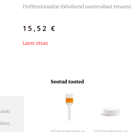
Proffessionaalne töövahend roostevabast terasest
15,52
€
Laost otsas
Seotud tooted
siiski
ikust,
TÖÖVAHENDID JA
TÖÖVAHENDID JA