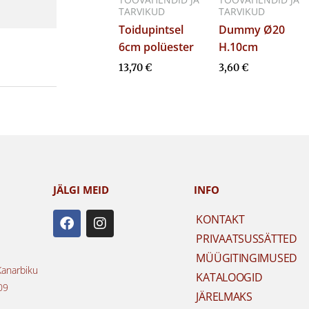
TARVIKUD
TARVIKUD
Toidupintsel
Dummy Ø20
6cm polüester
H.10cm
13,70
€
3,60
€
JÄLGI MEID
INFO
F
I
KONTAKT
a
n
PRIVAATSUSSÄTTED
c
s
e
t
MÜÜGITINGIMUSED
b
a
Kanarbiku
KATALOOGID
o
g
09
o
r
JÄRELMAKS