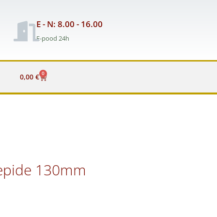
E - N: 8.00 - 16.00
E-pood 24h
0
Cart
0,00
€
äepide 130mm