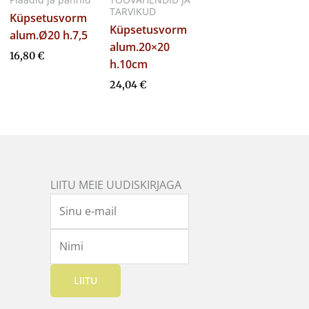
TARVIKUD
Küpsetusvorm
Küpsetusvorm
alum.Ø20 h.7,5
alum.20×20
16,80
€
h.10cm
24,04
€
LIITU MEIE UUDISKIRJAGA
LIITU