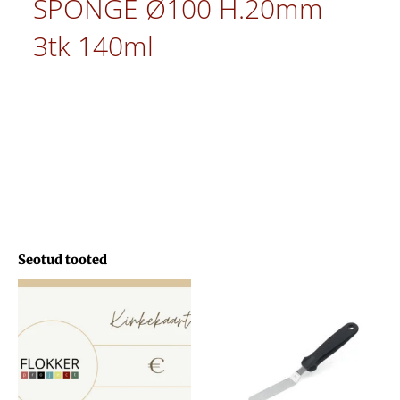
SPONGE Ø100 H.20mm
3tk 140ml
Seotud tooted
Hinnavahemik:
29,71 €
kuni
103,33 €