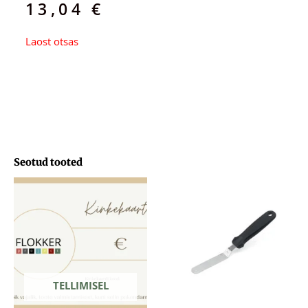
13,04
€
Laost otsas
Seotud tooted
Hinnavahemik:
29,71 €
kuni
103,33 €
TELLIMISEL