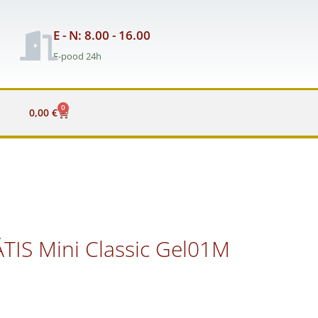
E - N: 8.00 - 16.00
E-pood 24h
0
Cart
0,00
€
TIS Mini Classic Gel01M