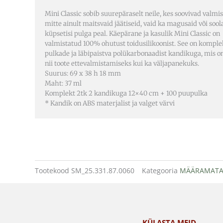
Mini Classic sobib suurepäraselt neile, kes soovivad valmi
mitte ainult maitsvaid jäätiseid, vaid ka magusaid või sool
küpsetisi pulga peal. Käepärane ja kasulik Mini Classic on
valmistatud 100% ohutust toidusilikoonist. See on komple
pulkade ja läbipaistva polükarbonaadist kandikuga, mis 
nii toote ettevalmistamiseks kui ka väljapanekuks.
Suurus: 69 x 38 h 18 mm
Maht: 37 ml
Komplekt 2tk 2 kandikuga 12×40 cm + 100 puupulka
* Kandik on ABS materjalist ja valget värvi
Tootekood
SM_25.331.87.0060
Kategooria
MÄÄRAMAT
KÜLASTA MEID