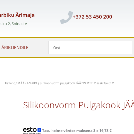
rbiku Ärimaja
+372 53 450 200
iku 2, Soinaste
ÄRIKLIENDILE
Esileht
/
MÄÄRAMATA
/ Silikoonvorm pulgakook JÄÄTIS Mini Classic Gel01M
Silikoonvorm Pulgakook JÄÄ
Tasu kolme võrdse maksena 3 x
16,73
€