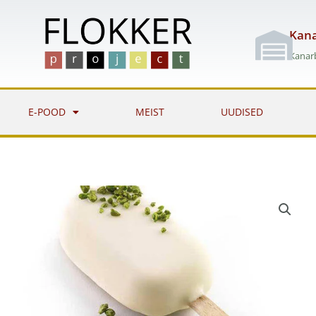
Skip
to
Kana
content
Kanarb
E-POOD
MEIST
UUDISED