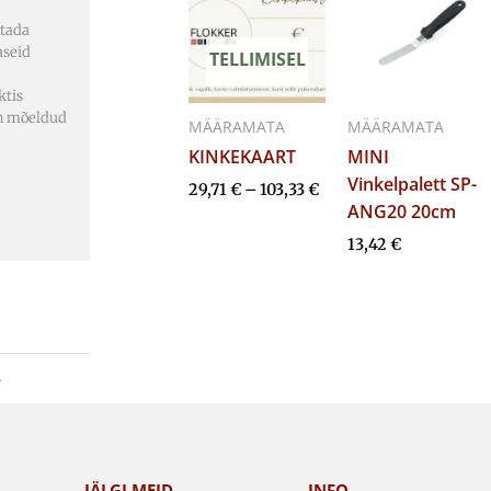
kuni
stada
103,33 €
aseid
TELLIMISEL
ktis
on mõeldud
MÄÄRAMATA
MÄÄRAMATA
KINKEKAART
MINI
Vinkelpalett SP-
29,71
€
–
103,33
€
ANG20 20cm
13,42
€
A
JÄLGI MEID
INFO