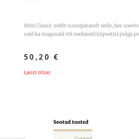
Mini Classic sobib suurepäraselt neile, kes sooviv
vaid ka magusaid või soolaseid küpsetisi pulga pe
50,20
€
Laost otsas
Seotud tooted
Hinnavahemik:
29,71 €