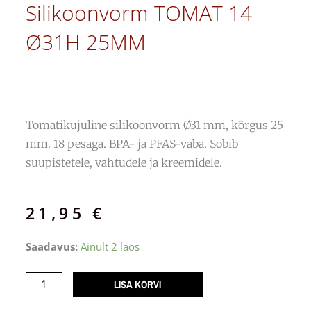
Silikoonvorm TOMAT 14
Ø31H 25MM
Tomatikujuline silikoonvorm Ø31 mm, kõrgus 25
mm. 18 pesaga. BPA- ja PFAS-vaba. Sobib
suupistetele, vahtudele ja kreemidele.
21,95
€
Silikoonvorm
Saadavus:
Ainult 2 laos
TOMAT
14
LISA KORVI
Ø31H
25MM