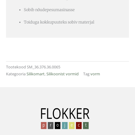
Sobib nõudepesumasinasse
Toiduga kokkupuuteks sobiv materjal
Tootekood
SM_36.376.36.0065
Kategooria
Silikomart
,
Silikoonist vormid
Tag
vorm