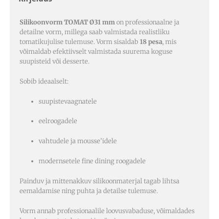
Silikoonvorm TOMAT Ø31 mm
on professionaalne ja
detailne vorm, millega saab valmistada realistliku
tomatikujulise tulemuse. Vorm sisaldab
18 pesa
, mis
võimaldab efektiivselt valmistada suurema koguse
suupisteid või desserte.
Sobib ideaalselt:
suupistevaagnatele
eelroogadele
vahtudele ja mousse’idele
modernsetele fine dining roogadele
Painduv ja mittenakkuv silikoonmaterjal tagab lihtsa
eemaldamise ning puhta ja detailse tulemuse.
Vorm annab professionaalile loovusvabaduse, võimaldades