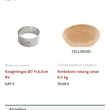
TELLIMISEL
Rõngad ja raamid
TÖÖVAHENDID JA TARVIKUD
Koogirõngas Ø7 H.4,5cm
Kerkekorv rotang ümar
RV
0,5 kg
6,83
€
20,68
€
Kirjeldus