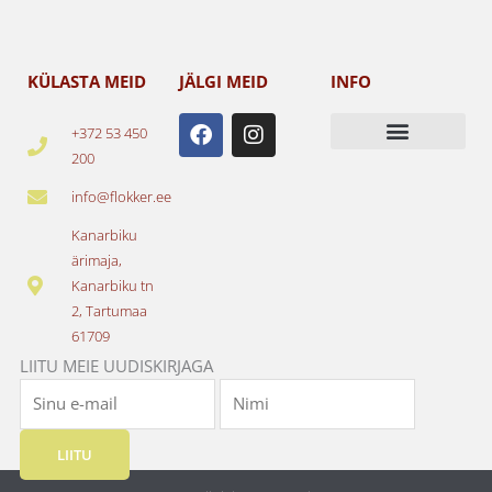
KÜLASTA MEID
JÄLGI MEID
INFO
F
I
+372 53 450
a
n
200
c
s
e
t
info@flokker.ee
b
a
o
g
Kanarbiku
o
r
ärimaja,
k
a
Kanarbiku tn
m
2, Tartumaa
61709
LIITU MEIE UUDISKIRJAGA
LIITU