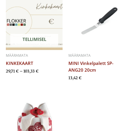
29,71 €
kuni
103,33 €
TELLIMISEL
MÄÄRAMATA
MÄÄRAMATA
KINKEKAART
MINI Vinkelpalett SP-
ANG20 20cm
29,71
€
–
103,33
€
13,42
€