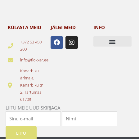
KÜLASTA MEID
JÄLGI MEID
INFO
F
I
+372 53 450
a
n
200
c
s
e
t
info@flokker.ee
b
a
o
g
Kanarbiku
o
r
ärimaja,
k
a
Kanarbiku tn
m
2, Tartumaa
61709
LIITU MEIE UUDISKIRJAGA
LIITU