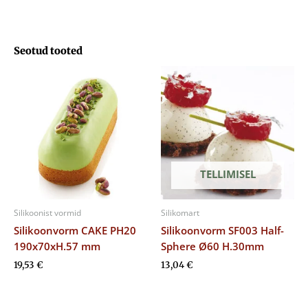
Seotud tooted
TELLIMISEL
Silikoonist vormid
Silikomart
Silikoonvorm CAKE PH20
Silikoonvorm SF003 Half-
190x70xH.57 mm
Sphere Ø60 H.30mm
19,53
€
13,04
€