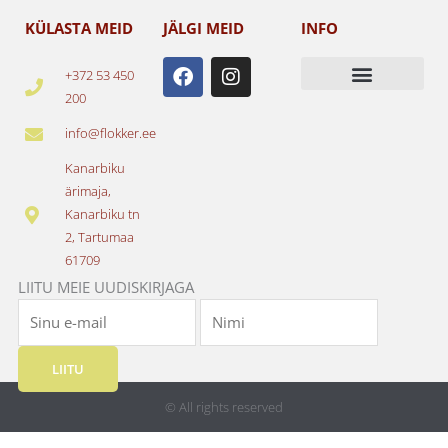
KÜLASTA MEID
JÄLGI MEID
INFO
F
I
+372 53 450
a
n
200
c
s
e
t
info@flokker.ee
b
a
o
g
Kanarbiku
o
r
ärimaja,
k
a
Kanarbiku tn
m
2, Tartumaa
61709
LIITU MEIE UUDISKIRJAGA
LIITU
© All rights reserved