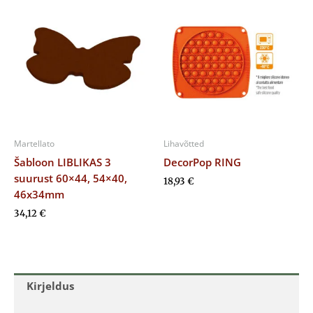
Martellato
Lihavõtted
Šabloon LIBLIKAS 3
DecorPop RING
suurust 60×44, 54×40,
18,93
€
46x34mm
34,12
€
Kirjeldus