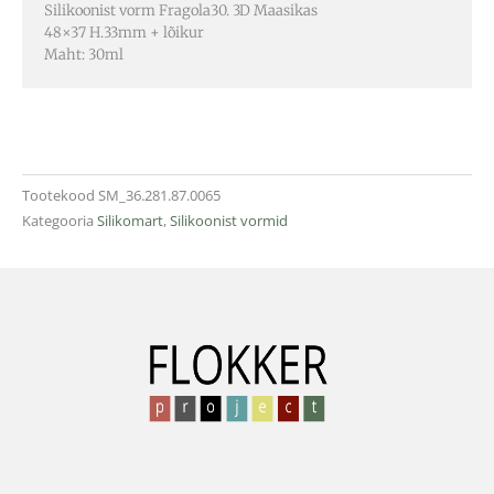
Silikoonist vorm Fragola30. 3D Maasikas
48×37 H.33mm + lõikur
Maht: 30ml
Tootekood
SM_36.281.87.0065
Kategooria
Silikomart
,
Silikoonist vormid