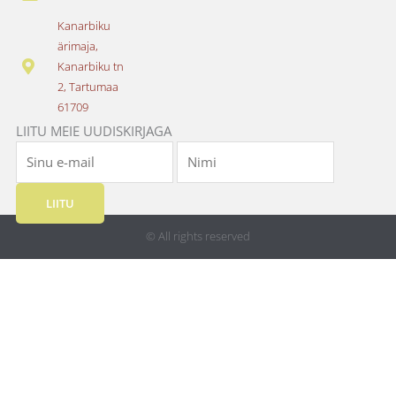
b
a
o
g
Kanarbiku
o
r
ärimaja,
k
a
Kanarbiku tn
m
2, Tartumaa
61709
LIITU MEIE UUDISKIRJAGA
LIITU
© All rights reserved