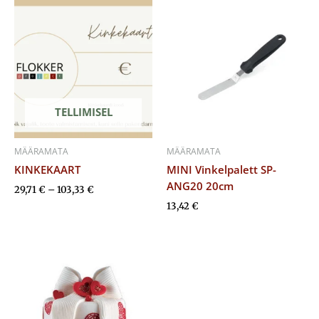
Hinnavahemik:
29,71 €
kuni
103,33 €
TELLIMISEL
MÄÄRAMATA
MÄÄRAMATA
KINKEKAART
MINI Vinkelpalett SP-
ANG20 20cm
29,71
€
–
103,33
€
13,42
€