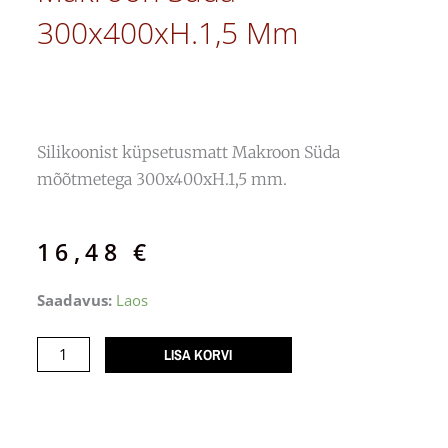
300x400xH.1,5 Mm
Silikoonist küpsetusmatt Makroon Süda
mõõtmetega 300x400xH.1,5 mm.
16,48
€
Silikoonmatt
Saadavus:
Laos
MAC03
Makroon
LISA KORVI
Süda
300x400xH.1,5
mm
kogus