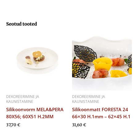
Seotud tooted
DEKOREERIMINE JA
DEKOREERIMINE JA
KAUNISTAMINE
KAUNISTAMINE
Silikoonvorm MELA&PERA
Silikoonmatt FORESTA 24
80X56; 60X51 H.2MM
66×30 H.1mm – 62×45 H.1
37,70
€
31,60
€