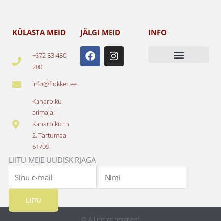
KÜLASTA MEID
JÄLGI MEID
INFO
F
I
+372 53 450
a
n
200
c
s
e
t
info@flokker.ee
b
a
o
g
Kanarbiku
o
r
ärimaja,
k
a
Kanarbiku tn
m
2, Tartumaa
61709
LIITU MEIE UUDISKIRJAGA
LIITU
© All rights reserved