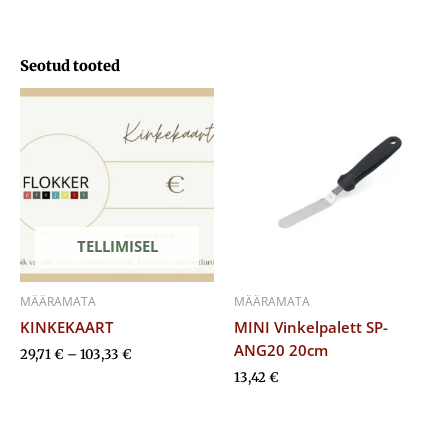
Seotud tooted
Hinnavahemik:
29,71 €
kuni
103,33 €
TELLIMISEL
MÄÄRAMATA
MÄÄRAMATA
KINKEKAART
MINI Vinkelpalett SP-
ANG20 20cm
29,71
€
–
103,33
€
13,42
€