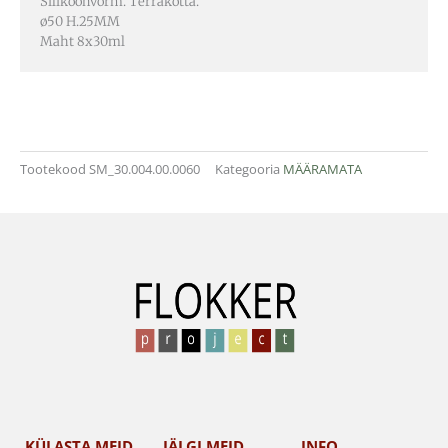
Silikoonvorm. Terrakotta.
ø50 H.25MM
Maht 8x30ml
Tootekood
SM_30.004.00.0060
Kategooria
MÄÄRAMATA
KÜLASTA MEID
JÄLGI MEID
INFO