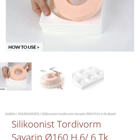
Esileht
/
MÄÄRAMATA
/ Silikoonist tordivorm Savarin Ø160 H.6/ 6 tk alusel
Silikoonist Tordivorm
Savarin Ø160 H.6/ 6 Tk