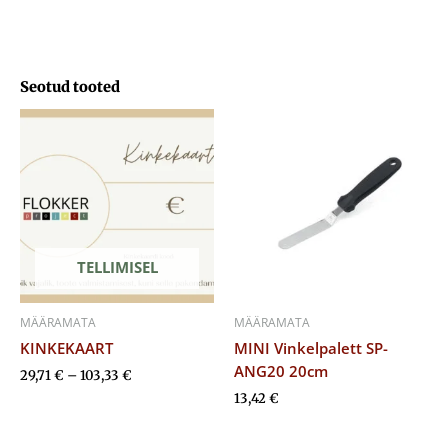
Seotud tooted
Hinnavahemik:
29,71 €
kuni
103,33 €
TELLIMISEL
MÄÄRAMATA
MÄÄRAMATA
KINKEKAART
MINI Vinkelpalett SP-
ANG20 20cm
29,71
€
–
103,33
€
13,42
€