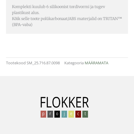
Komplekti kuulub 6 silikoonist tordivormi ja tugev
plastikust alus.
Kõik selle toote polükarbonaat/ABS materjalid on TRITAN™
(BPA-vaba)
Tootekood
SM_25.716.87.0098
Kategooria
MÄÄRAMATA