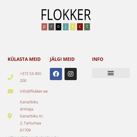
KÜLASTA MEID
JÄLGI MEID
INFO
F
I
+372 53 450
a
n
200
c
s
e
t
info@flokker.ee
b
a
o
g
Kanarbiku
o
r
ärimaja,
k
a
Kanarbiku tn
m
2, Tartumaa
61709