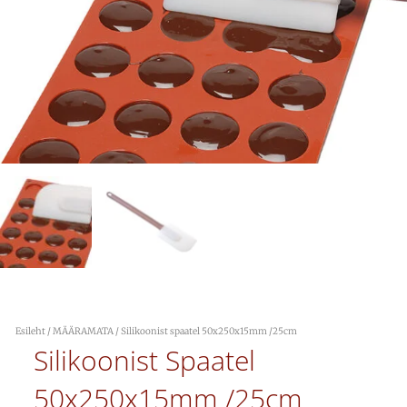
Esileht
/
MÄÄRAMATA
/ Silikoonist spaatel 50x250x15mm /25cm
Silikoonist Spaatel
50x250x15mm /25cm