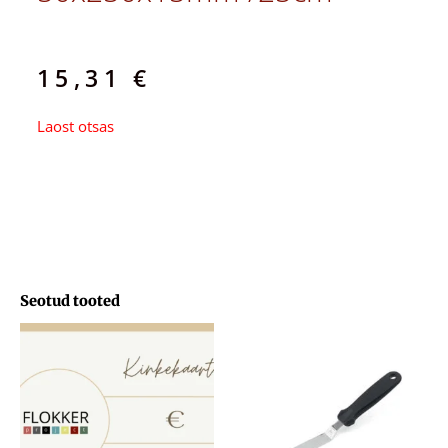
15,31
€
Laost otsas
Seotud tooted
Hinnavahemik:
29,71 €
kuni
103,33 €