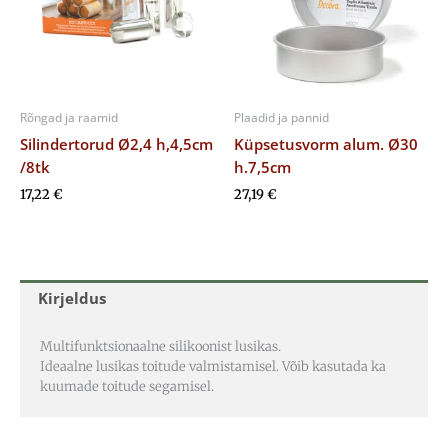
Rõngad ja raamid
Plaadid ja pannid
Silindertorud Ø2,4 h,4,5cm
Küpsetusvorm alum. Ø30
/8tk
h.7,5cm
17,22
€
27,19
€
Kirjeldus
Multifunktsionaalne silikoonist lusikas.
Ideaalne lusikas toitude valmistamisel. Võib kasutada ka
kuumade toitude segamisel.