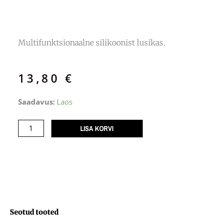
Multifunktsionaalne silikoonist lusikas.
13,80
€
Silikoonist
Saadavus:
Laos
lusikas
Wilton
LISA KORVI
kogus
Seotud tooted