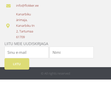
e
t
info@flokker.ee
b
a
o
g
Kanarbiku
o
r
ärimaja,
k
a
Kanarbiku tn
m
2, Tartumaa
61709
LIITU MEIE UUDISKIRJAGA
LIITU
© All rights reserved