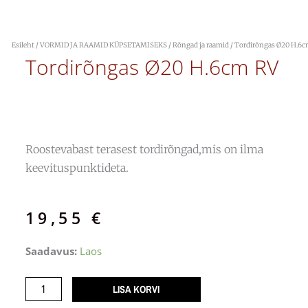
Esileht
/
VORMID JA RAAMID KÜPSETAMISEKS
/
Rõngad ja raamid
/ Tordirõngas Ø20 H.6
Tordirõngas Ø20 H.6cm RV
Roostevabast terasest tordirõngad,mis on ilma
keevituspunktideta.
19,55
€
Tordirõngas
Saadavus:
Laos
Ø20
H.6cm
LISA KORVI
RV