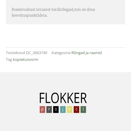
Roostevabast terasest tordirõngad,mis on ilma
keevituspunktideta.
Tootekood
DC_0063749
Kategooria
Rõngad ja raamid
Tag
küpsetusvorm