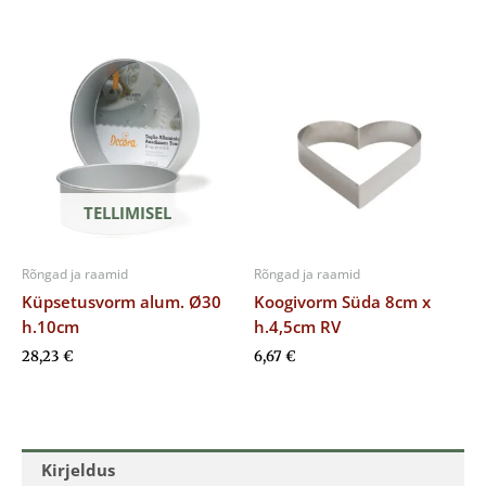
TELLIMISEL
Rõngad ja raamid
Rõngad ja raamid
Küpsetusvorm alum. Ø30
Koogivorm Süda 8cm x
h.10cm
h.4,5cm RV
28,23
€
6,67
€
Kirjeldus