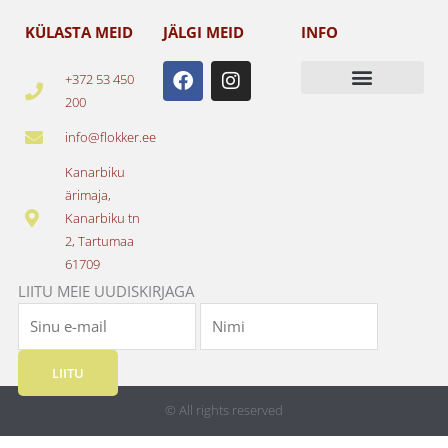
KÜLASTA MEID
JÄLGI MEID
INFO
F
I
+372 53 450
a
n
200
c
s
e
t
info@flokker.ee
b
a
o
g
Kanarbiku
o
r
ärimaja,
k
a
Kanarbiku tn
m
2, Tartumaa
61709
LIITU MEIE UUDISKIRJAGA
LIITU
© All rights reserved