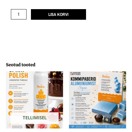
KOLLANE
5gr
LISA KORVI
No
E171
kogus
Seotud tooted
TELLIMISEL