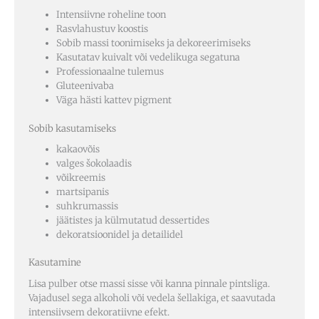
Intensiivne roheline toon
Rasvlahustuv koostis
Sobib massi toonimiseks ja dekoreerimiseks
Kasutatav kuivalt või vedelikuga segatuna
Professionaalne tulemus
Gluteenivaba
Väga hästi kattev pigment
Sobib kasutamiseks
kakaovõis
valges šokolaadis
võikreemis
martsipanis
suhkrumassis
jäätistes ja külmutatud dessertides
dekoratsioonidel ja detailidel
Kasutamine
Lisa pulber otse massi sisse või kanna pinnale pintsliga.
Vajadusel sega alkoholi või vedela šellakiga, et saavutada
intensiivsem dekoratiivne efekt.