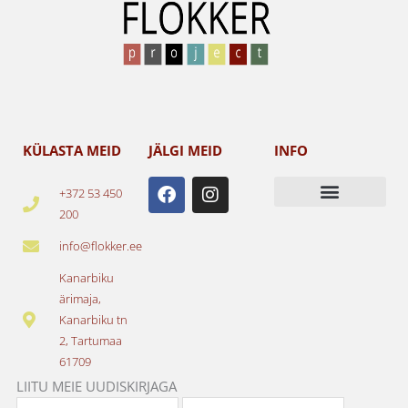
KÜLASTA MEID
JÄLGI MEID
INFO
F
I
+372 53 450
a
n
200
c
s
e
t
info@flokker.ee
b
a
o
g
Kanarbiku
o
r
ärimaja,
k
a
Kanarbiku tn
m
2, Tartumaa
61709
LIITU MEIE UUDISKIRJAGA