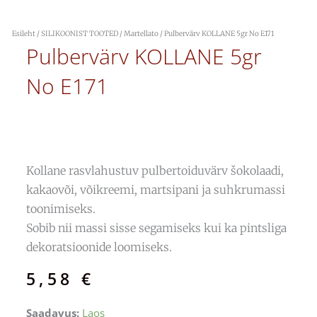
Esileht
/
SILIKOONIST TOOTED
/
Martellato
/ Pulbervärv KOLLANE 5gr No E171
Pulbervärv KOLLANE 5gr
No E171
Kollane rasvlahustuv pulbertoiduvärv šokolaadi,
kakaovõi, võikreemi, martsipani ja suhkrumassi
toonimiseks.
Sobib nii massi sisse segamiseks kui ka pintsliga
dekoratsioonide loomiseks.
5,58
€
Pulbervärv
Saadavus:
Laos