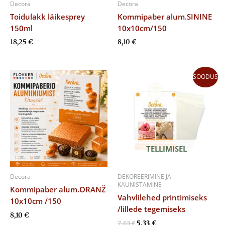
Decora
Decora
Toidulakk läikesprey
Kommipaber alum.SININE
150ml
10x10cm/150
18,25
€
8,10
€
Algne
Praegune
SOODUS
hind
hind
oli:
on:
7,63 €.
5,33 €.
TELLIMISEL
Decora
DEKOREERIMINE JA
KAUNISTAMINE
Kommipaber alum.ORANŽ
Vahvlilehed printimiseks
10x10cm /150
/lillede tegemiseks
8,10
€
7,63
€
5,33
€