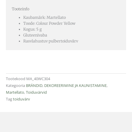
Tooteinfo
Kaubamärk: Martellato
Toode: Colour Powder Yellow
Kogus: 5 g
Gluteenivaba
Rasvlahustuv pulbertoiduvärv
Tootekood
MA_40WC304
Kategooria
BRÄNDID
,
DEKOREERIMINE JA KAUNISTAMINE
,
Martellato
,
Toiduvärvid
Tag
toiduvärv