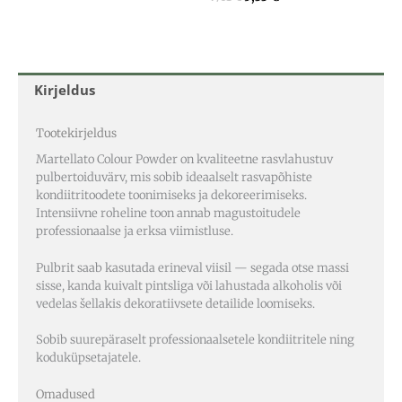
Kirjeldus
Tootekirjeldus
Martellato Colour Powder on kvaliteetne rasvlahustuv
pulbertoiduvärv, mis sobib ideaalselt rasvapõhiste
kondiitritoodete toonimiseks ja dekoreerimiseks.
Intensiivne roheline toon annab magustoitudele
professionaalse ja erksa viimistluse.
Pulbrit saab kasutada erineval viisil — segada otse massi
sisse, kanda kuivalt pintsliga või lahustada alkoholis või
vedelas šellakis dekoratiivsete detailide loomiseks.
Sobib suurepäraselt professionaalsetele kondiitritele ning
koduküpsetajatele.
Omadused