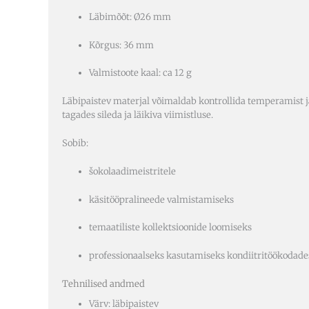
Läbimõõt: Ø26 mm
Kõrgus: 36 mm
Valmistoote kaal: ca 12 g
Läbipaistev materjal võimaldab kontrollida temperamist ja
tagades sileda ja läikiva viimistluse.
Sobib:
šokolaadimeistritele
käsitööpralineede valmistamiseks
temaatiliste kollektsioonide loomiseks
professionaalseks kasutamiseks kondiitritöökodade
Tehnilised andmed
Värv: läbipaistev