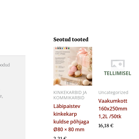
Seotud tooted
oodud
TELLIMISEL
e
KINKEKARBID JA
Uncategorized
e,
KOMMIKARBID
Vaakumkott
Läbipaistev
160x250mm
kinkekarp
1,2L /50tk
kuldse põhjaga
16,18
€
Ø80 × 80 mm
2,21
€