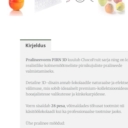
Kirjeldus
Pralineevorm PIRN 3D
kuulub ChocoFruit sarja ning on l
realistlike kolmemõõtmeliste pirnikujuliste pralineede
valmistamiseks.
Detailne 3D-disain annab šokolaadile naturaalse ja efekts
välimuse, mis sobib ideaalselt premium-kollektsioonidess
hooajalistesse valikutesse ja kinkekarpidesse.
Vorm sisaldab
28 pesa
, võimaldades tõhusat tootmist nii
käsitööšokolaadi kui ka professionaalse tootmise jaoks.
Ühe pralinee mõõdud: