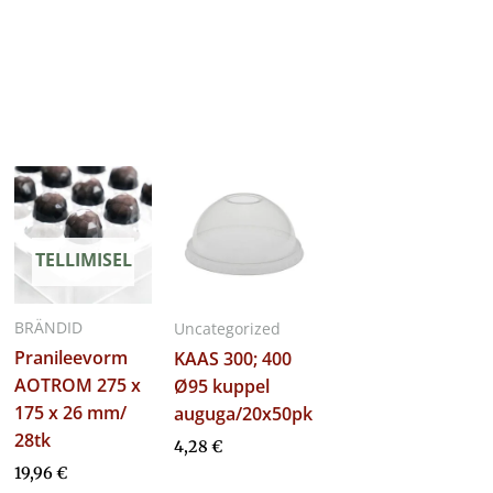
TELLIMISEL
BRÄNDID
Uncategorized
Pranileevorm
KAAS 300; 400
AOTROM 275 x
Ø95 kuppel
175 x 26 mm/
auguga/20x50pk
28tk
4,28
€
19,96
€