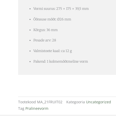
Vormi suurus: 275 × 175 × 39,5 mm
Õõnsuse mõõt: Ø26 mm
Kõrgus: 36 mm
Pesade arv: 28
Valmistoote kaal: ca 12 g
Pakend: 1 kolmemõõtmeline vorm
Tootekood
MA_21FRUIT02
Kategooria
Uncategorized
Tag
Pralineevorm