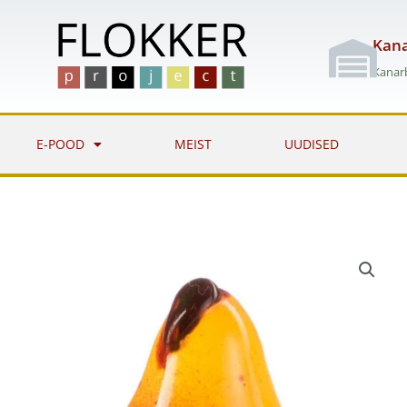
Skip
to
Kana
content
Kanarb
E-POOD
MEIST
UUDISED