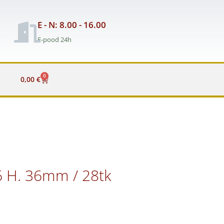
E - N: 8.00 - 16.00
E-pood 24h
0
Cart
0,00
€
6 H. 36mm / 28tk