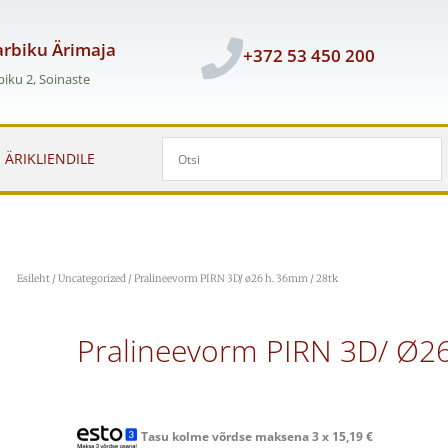
rbiku Ärimaja
+372 53 450 200
iku 2, Soinaste
ÄRIKLIENDILE
Esileht
/
Uncategorized
/ Pralineevorm PIRN 3D/ ø26 h. 36mm / 28tk
Pralineevorm PIRN 3D/ Ø2
Tasu kolme võrdse maksena 3 x
15,19
€