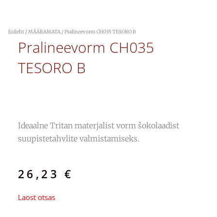
Esileht
/
MÄÄRAMATA
/ Pralineevorm CH035 TESORO B
Pralineevorm CH035
TESORO B
Ideaalne Tritan materjalist vorm šokolaadist
suupistetahvlite valmistamiseks.
26,23
€
Laost otsas