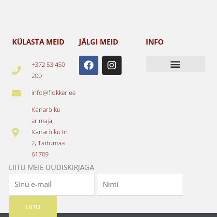
KÜLASTA MEID
JÄLGI MEID
INFO
F
I
+372 53 450
a
n
200
c
s
e
t
info@flokker.ee
b
a
o
g
Kanarbiku
o
r
ärimaja,
k
a
Kanarbiku tn
m
2, Tartumaa
61709
LIITU MEIE UUDISKIRJAGA
LIITU