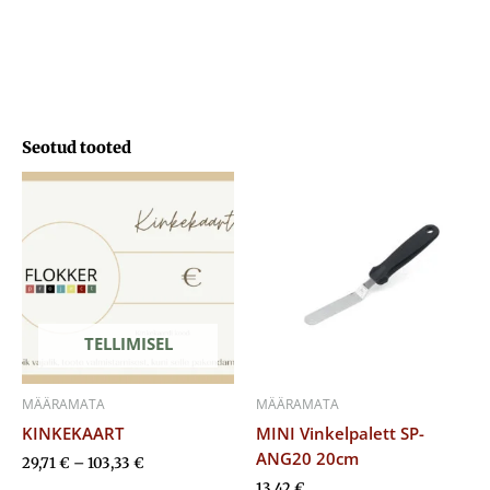
Seotud tooted
Hinnavahemik:
29,71 €
kuni
103,33 €
TELLIMISEL
MÄÄRAMATA
MÄÄRAMATA
KINKEKAART
MINI Vinkelpalett SP-
ANG20 20cm
29,71
€
–
103,33
€
13,42
€