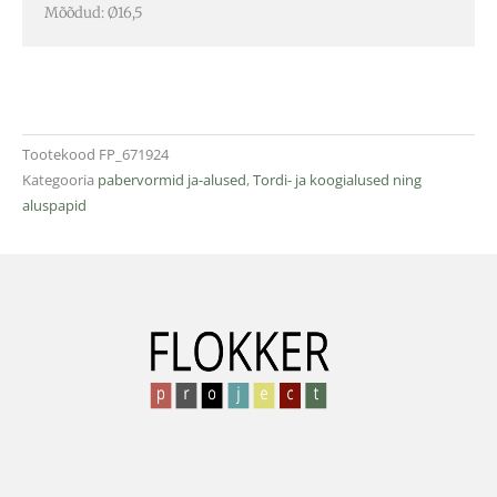
Mõõdud: Ø16,5
Tootekood
FP_671924
Kategooria
pabervormid ja-alused
,
Tordi- ja koogialused ning
aluspapid