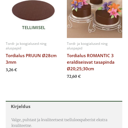
TELLIMISEL
Tordi- ja koogialused ning
Tordi- ja koogialused ning
aluspapid
aluspapid
Tordialus PRUUN Ø28cm
Tordialus ROMANTIC 3
3mm
eraldiseisvat tasapinda
Ø20;25;30cm
3,26
€
72,60
€
Kirjeldus
Valge, puhtast ja kvaliteetsest tselluloospaberist ekstra
kvaliteetne.