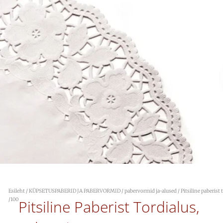
Esileht
/
KÜPSETUSPABERID JA PABERVORMID
/
pabervormid ja-alused
/ Pitsiline paberist 
/100
Pitsiline Paberist Tordialus,