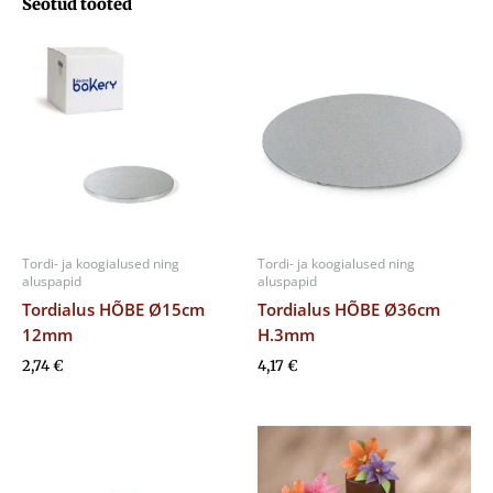
Seotud tooted
Tordi- ja koogialused ning
Tordi- ja koogialused ning
aluspapid
aluspapid
Tordialus HÕBE Ø15cm
Tordialus HÕBE Ø36cm
12mm
H.3mm
2,74
€
4,17
€