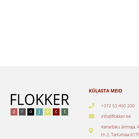
KÜLASTA MEID
+372 53 450 200
info@flokker.ee
Kanarbiku ärimaja, 
tn 2, Tartumaa 617