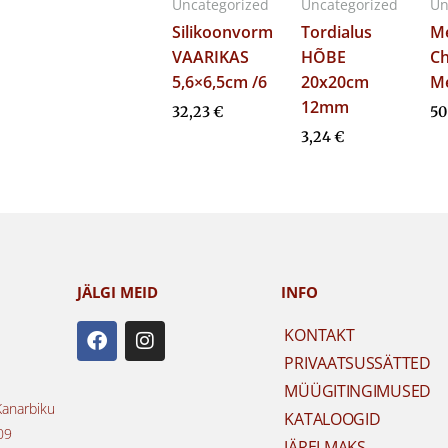
Uncategorized
Uncategorized
Un
Silikoonvorm
Tordialus
Me
VAARIKAS
HÕBE
Ch
5,6×6,5cm /6
20x20cm
Me
12mm
32,23
€
50
3,24
€
JÄLGI MEID
INFO
F
I
KONTAKT
a
n
PRIVAATSUSSÄTTED
c
s
e
t
MÜÜGITINGIMUSED
b
a
Kanarbiku
KATALOOGID
o
g
09
JÄRELMAKS