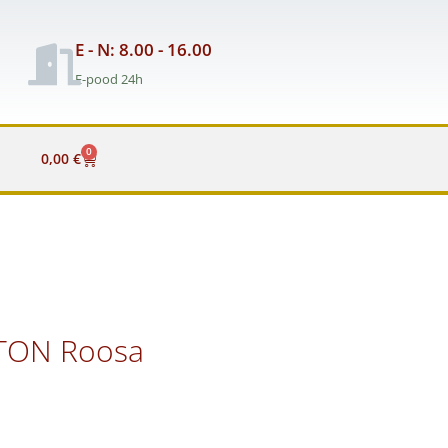
E - N: 8.00 - 16.00
E-pood 24h
0
Cart
0,00
€
STON Roosa