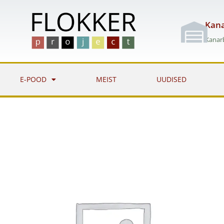
Skip
to
Kana
content
Kanarb
E-POOD
MEIST
UUDISED