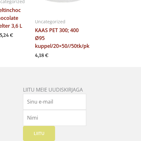
categorized
ltinchoc
ocolate
Uncategorized
lter 3,6 L
KAAS PET 300; 400
5,24
€
Ø95
kuppel/20×50//50tk/pk
4,18
€
LIITU MEIE UUDISKIRJAGA
LIITU