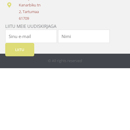
k
a
Kanarbiku tn
m
2, Tartumaa
61709
LIITU MEIE UUDISKIRJAGA
LIITU
© All rights reserved