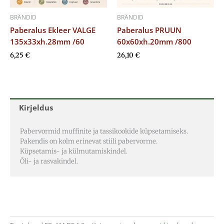
BRÄNDID
BRÄNDID
Paberalus Ekleer VALGE
Paberalus PRUUN
135x33xh.28mm /60
60x60xh.20mm /800
6,25
€
26,10
€
Kirjeldus
Pabervormid muffinite ja tassikookide küpsetamiseks.
Pakendis on kolm erinevat stiili pabervorme.
Küpsetamis- ja külmutamiskindel.
Õli- ja rasvakindel.