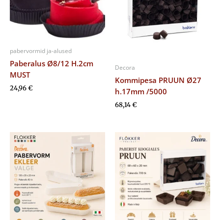
pabervormid ja-alused
Paberalus Ø8/12 H.2cm
Decora
MUST
Kommipesa PRUUN Ø27
24,96
€
h.17mm /5000
68,14
€