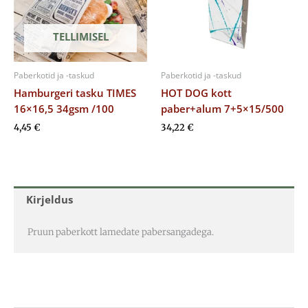
TELLIMISEL
Paberkotid ja -taskud
Paberkotid ja -taskud
Hamburgeri tasku TIMES
HOT DOG kott
16×16,5 34gsm /100
paber+alum 7+5×15/500
4,45
€
34,22
€
Kirjeldus
Pruun paberkott lamedate pabersangadega.