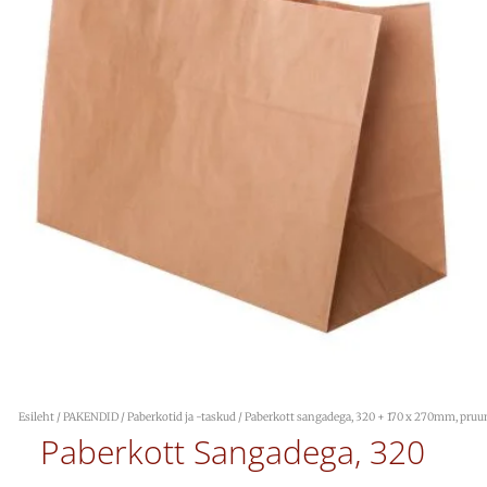
Esileht
/
PAKENDID
/
Paberkotid ja -taskud
/ Paberkott sangadega, 320 + 170 x 270mm, pruu
Paberkott Sangadega, 320