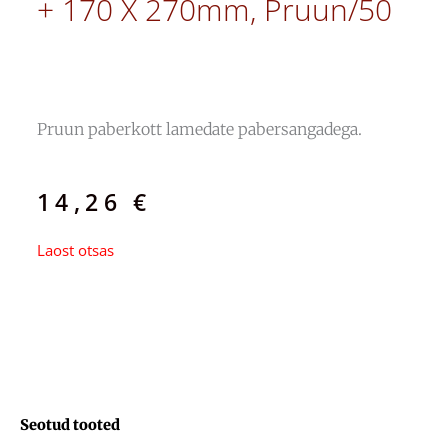
+ 170 X 270mm, Pruun/50
Pruun paberkott lamedate pabersangadega.
14,26
€
Laost otsas
Seotud tooted