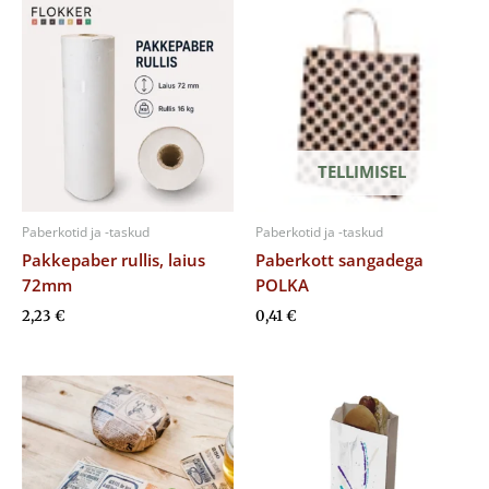
TELLIMISEL
Paberkotid ja -taskud
Paberkotid ja -taskud
Pakkepaber rullis, laius
Paberkott sangadega
72mm
POLKA
2,23
€
0,41
€