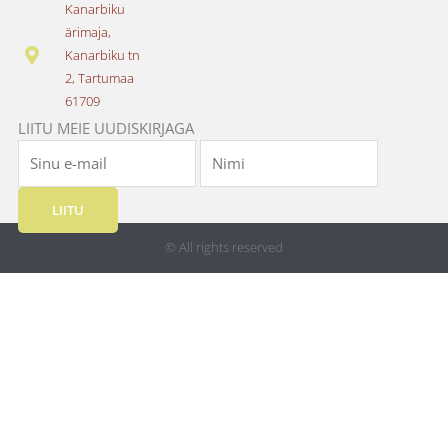
o
g
Kanarbiku
o
r
ärimaja,
k
a
Kanarbiku tn
m
2, Tartumaa
61709
LIITU MEIE UUDISKIRJAGA
LIITU
© All rights reserved