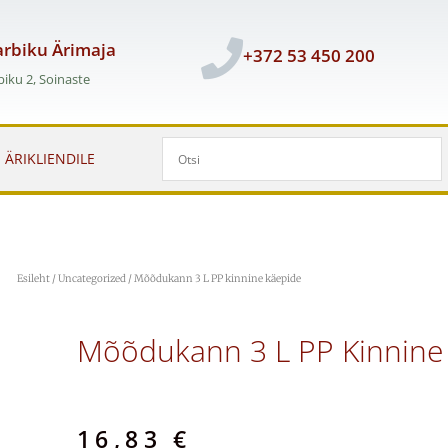
rbiku Ärimaja
+372 53 450 200
iku 2, Soinaste
ÄRIKLIENDILE
Esileht
/
Uncategorized
/ Mõõdukann 3 L PP kinnine käepide
Mõõdukann 3 L PP Kinnine
16,83
€