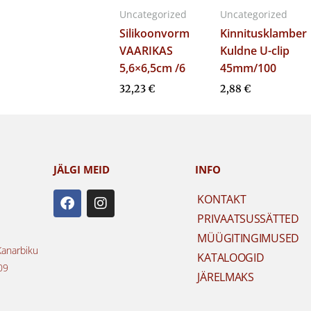
Uncategorized
Uncategorized
Silikoonvorm
Kinnitusklamber
VAARIKAS
Kuldne U-clip
5,6×6,5cm /6
45mm/100
32,23
€
2,88
€
JÄLGI MEID
INFO
F
I
KONTAKT
a
n
PRIVAATSUSSÄTTED
c
s
e
t
MÜÜGITINGIMUSED
b
a
Kanarbiku
KATALOOGID
o
g
09
o
r
JÄRELMAKS
k
a
m