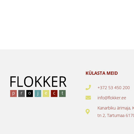
KÜLASTA MEID
+372 53 450 200
info@flokker.ee
Kanarbiku ärimaja, 
tn 2, Tartumaa 617