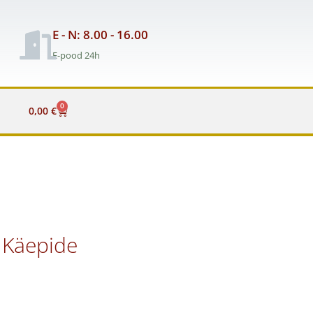
E - N: 8.00 - 16.00
E-pood 24h
0
Cart
0,00
€
 Käepide