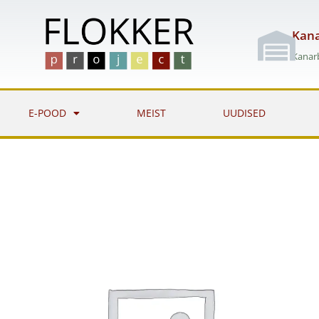
Skip
to
Kana
content
Kanarb
E-POOD
MEIST
UUDISED