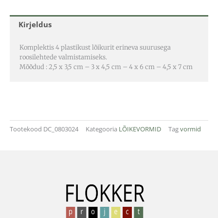
Kirjeldus
Komplektis 4 plastikust lõikurit erineva suurusega
roosilehtede valmistamiseks.
Mõõdud : 2,5 x 3,5 cm – 3 x 4,5 cm – 4 x 6 cm – 4,5 x 7 cm
Tootekood
DC_0803024
Kategooria
LÕIKEVORMID
Tag
vormid