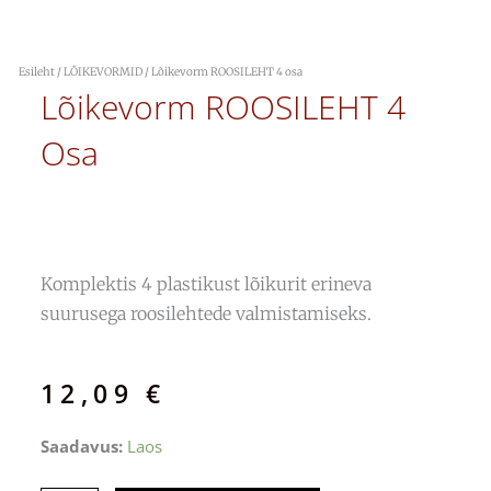
Esileht
/
LÕIKEVORMID
/ Lõikevorm ROOSILEHT 4 osa
Lõikevorm ROOSILEHT 4
Osa
Komplektis 4 plastikust lõikurit erineva
suurusega roosilehtede valmistamiseks.
12,09
€
Lõikevorm
Saadavus:
Laos
ROOSILEHT