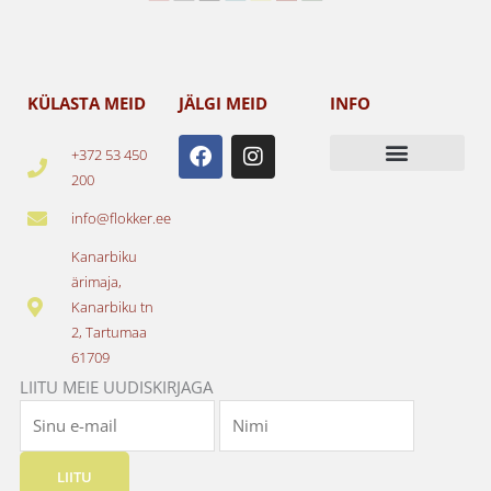
KÜLASTA MEID
JÄLGI MEID
INFO
F
I
+372 53 450
a
n
200
c
s
e
t
info@flokker.ee
b
a
o
g
Kanarbiku
o
r
ärimaja,
k
a
Kanarbiku tn
m
2, Tartumaa
61709
LIITU MEIE UUDISKIRJAGA
LIITU