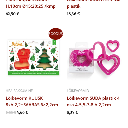
H.10cm Ø15;20;25 /kmpl
plastik
62,50
€
18,36
€
Algne
Praegune
SOODUS
hind
hind
oli:
on:
6,66 €.
4,66 €.
HEA PAKKUMINE
LÕIKEVORMID
Lõikevorm KUUSK
Lõikevorm SÜDA plastik 4
8xh.2,2+SAABAS 6×2,2cm
osa 4-5,5-7-8 h.2,2cm
6,66
€
4,66
€
8,37
€