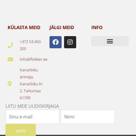
KÜLASTA MEID
JÄLGI MEID
INFO
F
I
+372 53 450
a
n
200
c
s
e
t
info@flokker.ee
b
a
o
g
Kanarbiku
o
r
ärimaja,
k
a
Kanarbiku tn
m
2, Tartumaa
61709
LIITU MEIE UUDISKIRJAGA
LIITU