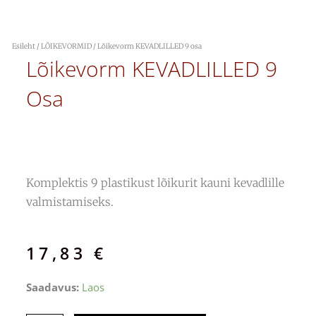
Esileht
/
LÕIKEVORMID
/ Lõikevorm KEVADLILLED 9 osa
Lõikevorm KEVADLILLED 9
Osa
Komplektis 9 plastikust lõikurit kauni kevadlille
valmistamiseks.
17,83
€
Lõikevorm
Saadavus:
Laos
KEVADLILLED