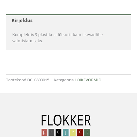
Kirjeldus
Komplektis 9 plastikust lõikurit kauni kevadlille
valmistamiseks.
Tootekood
DC_0803015
Kategooria
LÕIKEVORMID