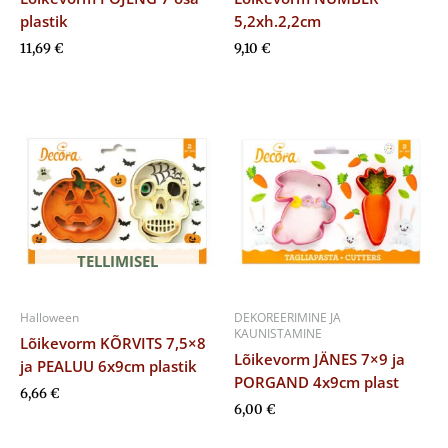
plastik
5,2xh.2,2cm
11,69
€
9,10
€
TELLIMISEL
Halloween
DEKOREERIMINE JA
KAUNISTAMINE
Lõikevorm KÕRVITS 7,5×8
Lõikevorm JÄNES 7×9 ja
ja PEALUU 6x9cm plastik
PORGAND 4x9cm plast
6,66
€
6,00
€