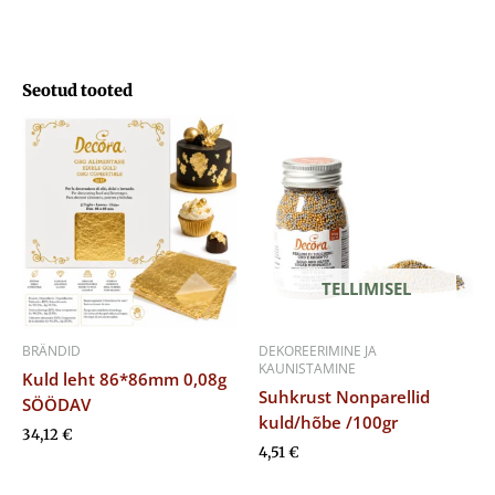
Seotud tooted
TELLIMISEL
BRÄNDID
DEKOREERIMINE JA
KAUNISTAMINE
Kuld leht 86*86mm 0,08g
Suhkrust Nonparellid
SÖÖDAV
kuld/hõbe /100gr
34,12
€
4,51
€