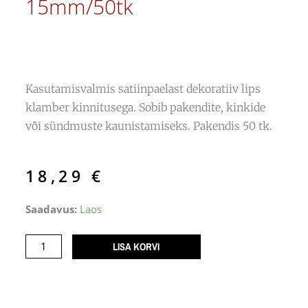
15mm/50tk
Kasutamisvalmis satiinpaelast dekoratiiv­ lips
klamber kinnitusega. Sobib pakendite, kinkide
või sündmuste kaunistamiseks. Pakendis 50 tk.
18,29
€
Lips
Saadavus:
Laos
satiin
Valge
LISA KORVI
klipsiga
15mm/50tk
kogus