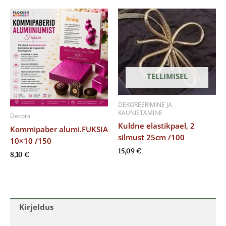
TELLIMISEL
DEKOREERIMINE JA
KAUNISTAMINE
Decora
Kuldne elastikpael, 2
Kommipaber alumi.FUKSIA
silmust 25cm /100
10×10 /150
15,09
€
8,10
€
Kirjeldus