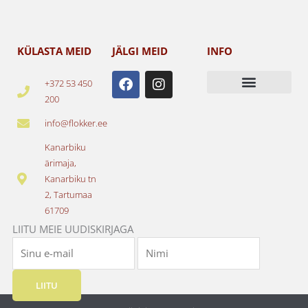
KÜLASTA MEID
JÄLGI MEID
INFO
F
I
+372 53 450
a
n
200
c
s
e
t
info@flokker.ee
b
a
o
g
Kanarbiku
o
r
ärimaja,
k
a
Kanarbiku tn
m
2, Tartumaa
61709
LIITU MEIE UUDISKIRJAGA
LIITU