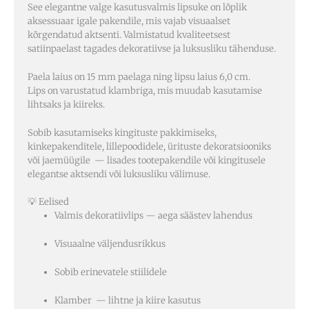
See elegantne valge kasutusvalmis lipsuke on lõplik
aksessuaar igale pakendile, mis vajab visuaalset
kõrgendatud aktsenti. Valmistatud kvaliteetsest
satiinpaelast tagades dekoratiivse ja luksusliku tähenduse.
Paela laius on 15 mm paelaga ning lipsu laius 6,0 cm.
Lips on varustatud klambriga, mis muudab kasutamise
lihtsaks ja kiireks.
Sobib kasutamiseks kingituste pakkimiseks,
kinkepakenditele, lillepoodidele, ürituste dekoratsiooniks
või jaemüügile — lisades tootepakendile või kingitusele
elegantse aktsendi või luksusliku välimuse.
💡 Eelised
Valmis dekoratiivlips — aega säästev lahendus
Visuaalne väljendusrikkus
Sobib erinevatele stiilidele
Klamber — lihtne ja kiire kasutus