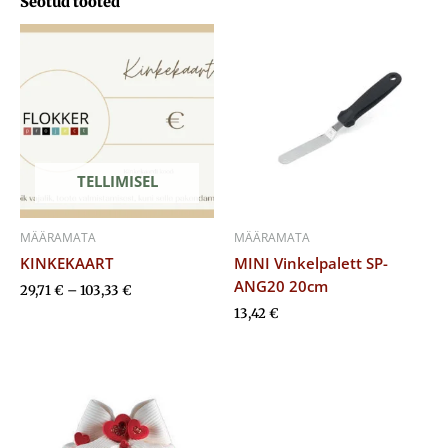
Seotud tooted
Hinnavahemik:
29,71 €
kuni
103,33 €
TELLIMISEL
MÄÄRAMATA
MÄÄRAMATA
KINKEKAART
MINI Vinkelpalett SP-
ANG20 20cm
29,71
€
–
103,33
€
13,42
€