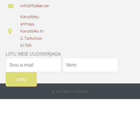
e
t
info@flokker.ee
b
a
o
g
Kanarbiku
o
r
ärimaja,
k
a
Kanarbiku tn
m
2, Tartumaa
61709
LIITU MEIE UUDISKIRJAGA
LIITU
© All rights reserved