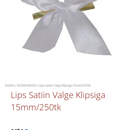
Esileht
/
MÄÄRAMATA
/ Lips satiin Valge klipsiga 15mm/250tk
Lips Satiin Valge Klipsiga
15mm/250tk