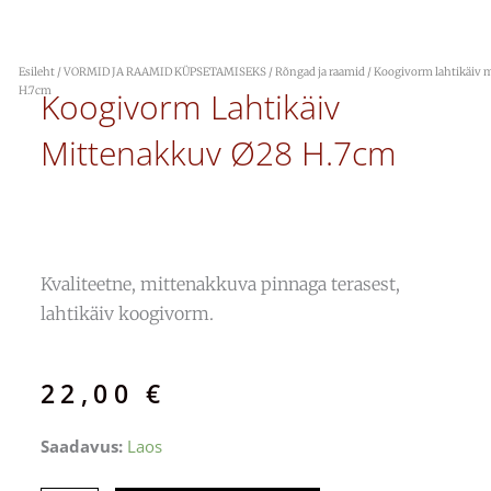
Esileht
/
VORMID JA RAAMID KÜPSETAMISEKS
/
Rõngad ja raamid
/ Koogivorm lahtikäiv 
H.7cm
Koogivorm Lahtikäiv
Mittenakkuv Ø28 H.7cm
Kvaliteetne, mittenakkuva pinnaga terasest,
lahtikäiv koogivorm.
22,00
€
Koogivorm
Saadavus:
Laos
lahtikäiv