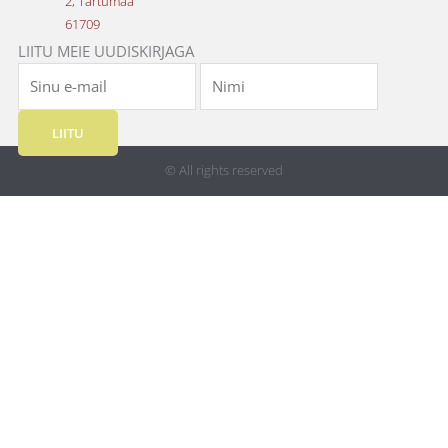
2, Tartumaa
61709
LIITU MEIE UUDISKIRJAGA
LIITU
© All rights reserved