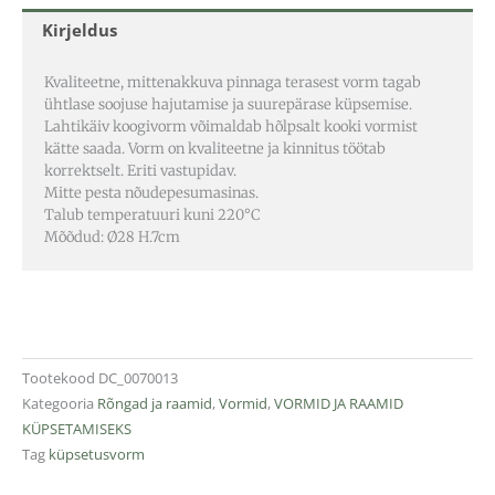
Kirjeldus
Kvaliteetne, mittenakkuva pinnaga terasest vorm tagab
ühtlase soojuse hajutamise ja suurepärase küpsemise.
Lahtikäiv koogivorm võimaldab hõlpsalt kooki vormist
kätte saada. Vorm on kvaliteetne ja kinnitus töötab
korrektselt. Eriti vastupidav.
Mitte pesta nõudepesumasinas.
Talub temperatuuri kuni 220°C
Mõõdud: Ø28 H.7cm
Tootekood
DC_0070013
Kategooria
Rõngad ja raamid
,
Vormid
,
VORMID JA RAAMID
KÜPSETAMISEKS
Tag
küpsetusvorm