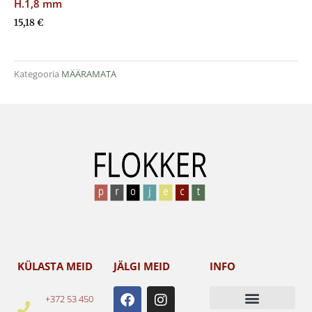
H.1,8 mm
15,18
€
Kategooria
MÄÄRAMATA
KÜLASTA MEID
JÄLGI MEID
INFO
F
I
+372 53 450
a
n