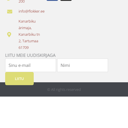
200
c
s
e
t
info@flokker.ee
b
a
o
g
Kanarbiku
o
r
ärimaja,
k
a
Kanarbiku tn
m
2, Tartumaa
61709
LIITU MEIE UUDISKIRJAGA
LIITU
© All rights reserved