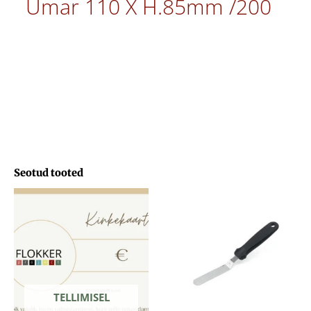
Ümar 110 X H.85mm /200
Seotud tooted
Hinnavahemik:
29,71 €
kuni
103,33 €
TELLIMISEL