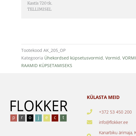
Kastis 720 tk.
TELLIMISEL
Tootekood
AK_205_OP
Kategooria
Ühekordsed küpsetusvormid
,
Vormid
,
VORMI
RAAMID KÜPSETAMISEKS
KÜLASTA MEID
+372 53 450 200
info@flokker.ee
Kanarbiku ärimaja, 