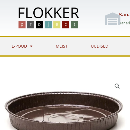
Skip
to
Kana
content
Kanarb
E-POOD
MEIST
UUDISED