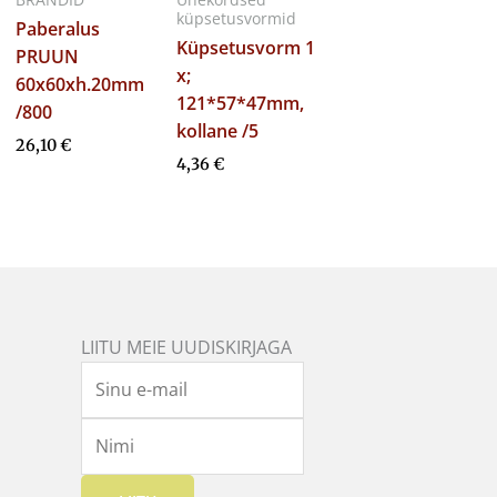
küpsetusvormid
Paberalus
Küpsetusvorm 1
PRUUN
x;
60x60xh.20mm
121*57*47mm,
/800
kollane /5
26,10
€
4,36
€
LIITU MEIE UUDISKIRJAGA