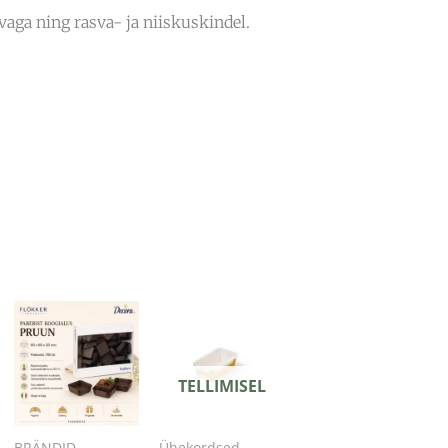
ga ning rasva- ja niiskuskindel.
TELLIMISEL
BRÄNDID
Ühekordsed