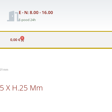
E - N: 8.00 - 16.00
E-pood 24h
0
Cart
0,00
€
h.25 mm
5 X H.25 Mm