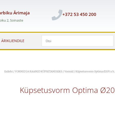
rbiku Ärimaja
+372 53 450 200
iku 2, Soinaste
ÄRIKLIENDILE
Esileht
/
VORMID JA RAAMID KÜPSETAMISEKS
/
Vormid
/ Küpsetusvorm Optima Ø205 x 
Küpsetusvorm Optima Ø20