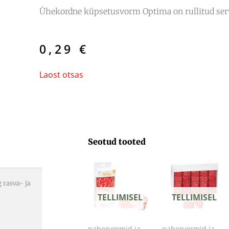
Ühekordne küpsetusvorm Optima on rullitud serva
0,29
€
Laost otsas
Seotud tooted
 rasva- ja
TELLIMISEL
TELLIMISEL
pabervormid ja-
pabervormid ja-