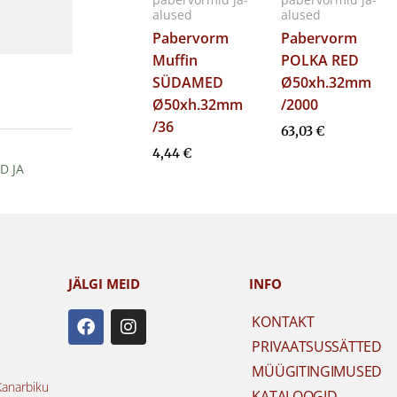
alused
alused
Pabervorm
Pabervorm
Muffin
POLKA RED
SÜDAMED
Ø50xh.32mm
Ø50xh.32mm
/2000
/36
63,03
€
4,44
€
D JA
JÄLGI MEID
INFO
F
I
KONTAKT
a
n
PRIVAATSUSSÄTTED
c
s
e
t
MÜÜGITINGIMUSED
b
a
Kanarbiku
KATALOOGID