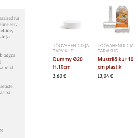
eaalsed nii
eline serv
lettide,
ste ja
TÖÖVAHENDID JA
TÖÖVAHENDID JA
TARVIKUD
TARVIKUD
b taigna
Dummy Ø20
Mustrilõikur 10
g
H.10cm
cm plastik
 vahend
3,60
€
13,04
€
setiste
äsitsi
ne