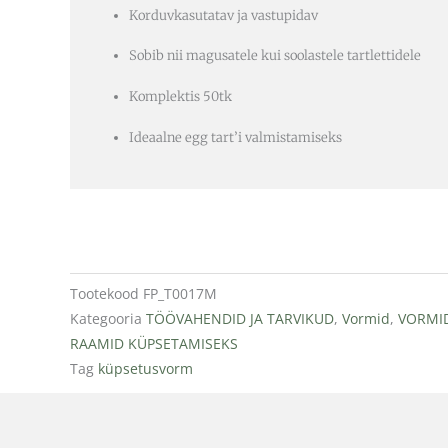
Korduvkasutatav ja vastupidav
Sobib nii magusatele kui soolastele tartlettidele
Komplektis 50tk
Ideaalne egg tart’i valmistamiseks
Tootekood
FP_T0017M
Kategooria
TÖÖVAHENDID JA TARVIKUD
,
Vormid
,
VORMID
RAAMID KÜPSETAMISEKS
Tag
küpsetusvorm