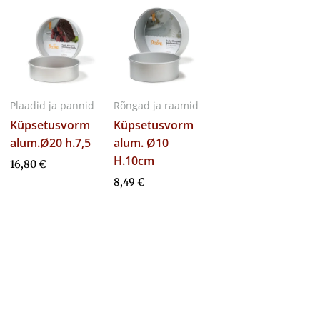
Plaadid ja pannid
Rõngad ja raamid
Küpsetusvorm
Küpsetusvorm
alum.Ø20 h.7,5
alum. Ø10
H.10cm
16,80
€
8,49
€