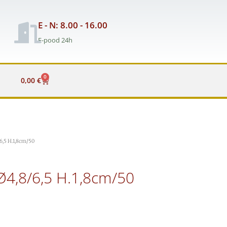
E - N: 8.00 - 16.00
E-pood 24h
0
Cart
0,00
€
6,5 H.1,8cm/50
4,8/6,5 H.1,8cm/50