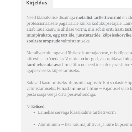
Kirjeldus
Need klassikalise disainiga
metallist tartlettivormid
on id
professionaalsele pagariärile kui ka koduküpsetajale. Lain
aitab luua kauni ja ühtlase vormi, mis sobib eriti hästi
tart
minipirukate, egg tart’ide, juustutartide, küpsisekorvike
soolaste ampsude
valmistamiseks.
Metallvormid tagavad ühtlase kuumajaotuse, mis küpseta
kiiresti ja krõbedaks. Vormid on kerged, vastupidavad nin
korduvkasutatavad
, mistõttu on need ideaalne praktiline
igapäevaseks küpsetamiseks.
Sobivad kasutamiseks ahjus nii magusate kui soolaste küp
valmistamiseks. Puhastamine on lihtne – vajadusel saab k
pesta sooja vee ja õrna pesuvahendiga.
💡
Eelised
Lainelise servaga klassikaline tartleti vorm
Alumiinium – hea kuumajuhtivus ja kiire küpsemi