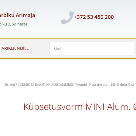
rbiku Ärimaja
+372 53 450 200
iku 2, Soinaste
ÄRIKLIENDILE
Esileht
/
VORMID JA RAAMID KÜPSETAMISEKS
/
Vormid
/ Küpsetusvorm MINI alum. Ø4,8/
Küpsetusvorm MINI Alum. Ø