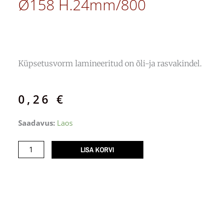
Ø158 H.24mm/800
Küpsetusvorm lamineeritud on õli-ja rasvakindel.
0,26
€
Küpsetusvorm
Saadavus:
Laos
Optima
Ø158
LISA KORVI
H.24mm/800
kogus