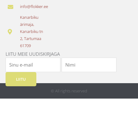
e
t
info@flokker.ee
b
a
o
g
Kanarbiku
o
r
ärimaja,
k
a
Kanarbiku tn
m
2, Tartumaa
61709
LIITU MEIE UUDISKIRJAGA
LIITU
© All rights reserved