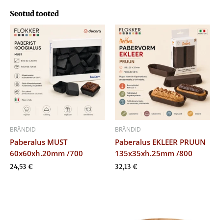
Seotud tooted
BRÄNDID
BRÄNDID
Paberalus MUST
Paberalus EKLEER PRUUN
60x60xh.20mm /700
135x35xh.25mm /800
24,53
€
32,13
€