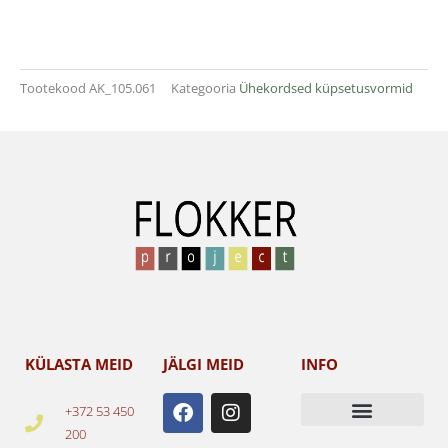
Tootekood
AK_105.061
Kategooria
Ühekordsed küpsetusvormid
KÜLASTA MEID
JÄLGI MEID
INFO
F
I
+372 53 450
a
n
200
c
s