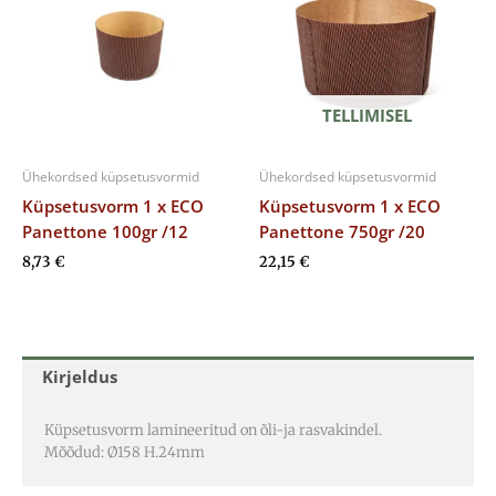
TELLIMISEL
Ühekordsed küpsetusvormid
Ühekordsed küpsetusvormid
Küpsetusvorm 1 x ECO
Küpsetusvorm 1 x ECO
Panettone 100gr /12
Panettone 750gr /20
8,73
€
22,15
€
Kirjeldus
Küpsetusvorm lamineeritud on õli-ja rasvakindel.
Mõõdud: Ø158 H.24mm