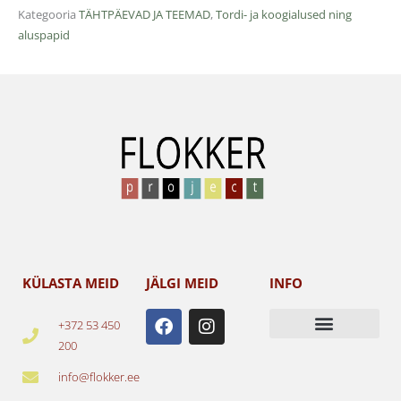
Kategooria
TÄHTPÄEVAD JA TEEMAD
,
Tordi- ja koogialused ning
aluspapid
KÜLASTA MEID
JÄLGI MEID
INFO
F
I
+372 53 450
a
n
200
c
s
e
t
info@flokker.ee
b
a