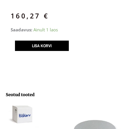
160,27
€
Korrustordialus
Saadavus:
Ainult 1 laos
5
tasapinda
LISA KORVI
Ø19,5;24,4;31;39,2;44cm
vahe
17cm
kogus
Seotud tooted