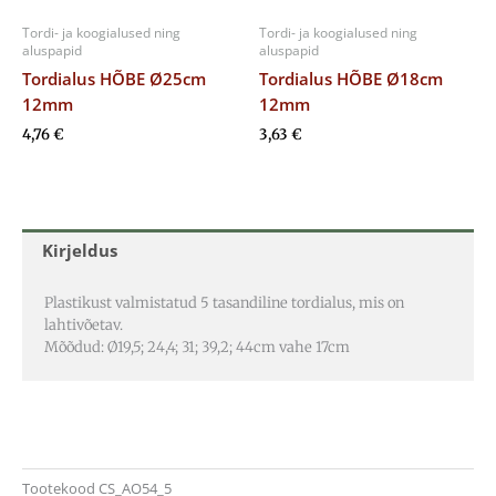
Tordi- ja koogialused ning
Tordi- ja koogialused ning
aluspapid
aluspapid
Tordialus HÕBE Ø25cm
Tordialus HÕBE Ø18cm
12mm
12mm
4,76
€
3,63
€
Kirjeldus
Plastikust valmistatud 5 tasandiline tordialus, mis on
lahtivõetav.
Mõõdud: Ø19,5; 24,4; 31; 39,2; 44cm vahe 17cm
Tootekood
CS_AO54_5