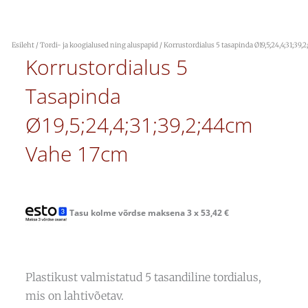
Esileht
/
Tordi- ja koogialused ning aluspapid
/ Korrustordialus 5 tasapinda Ø19,5;24,4;31;39
Korrustordialus 5
Tasapinda
Ø19,5;24,4;31;39,2;44cm
Vahe 17cm
Tasu kolme võrdse maksena 3 x
53,42
€
Plastikust valmistatud 5 tasandiline tordialus,
mis on lahtivõetav.