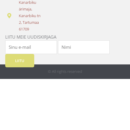
o
g
Kanarbiku
o
r
ärimaja,
k
a
Kanarbiku tn
m
2, Tartumaa
61709
LIITU MEIE UUDISKIRJAGA
LIITU
© All rights reserved