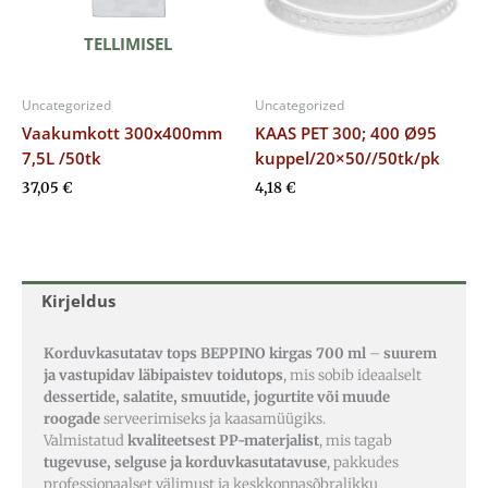
TELLIMISEL
Uncategorized
Uncategorized
Vaakumkott 300x400mm
KAAS PET 300; 400 Ø95
7,5L /50tk
kuppel/20×50//50tk/pk
37,05
€
4,18
€
Kirjeldus
Korduvkasutatav tops BEPPINO kirgas 700 ml
–
suurem
ja vastupidav läbipaistev toidutops
, mis sobib ideaalselt
dessertide, salatite, smuutide, jogurtite või muude
roogade
serveerimiseks ja kaasamüügiks.
Valmistatud
kvaliteetsest PP-materjalist
, mis tagab
tugevuse, selguse ja korduvkasutatavuse
, pakkudes
professionaalset välimust ja keskkonnasõbralikku