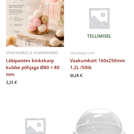
TELLIMISEL
KINKEKARBID JA KOMMIKARBID
Uncategorized
Läbipaistev kinkekarp
Vaakumkott 160x250mm
kuldse põhjaga Ø80 × 80
1,2L /50tk
mm
16,18
€
2,21
€