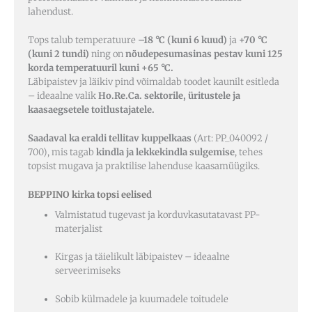
lahendust.
Tops talub temperatuure
–18 °C (kuni 6 kuud)
ja
+70 °C
(kuni 2 tundi)
ning on
nõudepesumasinas pestav kuni 125
korda temperatuuril kuni +65 °C.
Läbipaistev ja läikiv pind võimaldab toodet kaunilt esitleda
– ideaalne valik
Ho.Re.Ca. sektorile, üritustele ja
kaasaegsetele toitlustajatele.
Saadaval ka eraldi tellitav kuppelkaas
(Art: PP_040092 /
700), mis tagab
kindla ja lekkekindla sulgemise
, tehes
topsist mugava ja praktilise lahenduse kaasamüügiks.
BEPPINO kirka topsi eelised
Valmistatud tugevast ja korduvkasutatavast PP-
materjalist
Kirgas ja täielikult läbipaistev – ideaalne
serveerimiseks
Sobib külmadele ja kuumadele toitudele