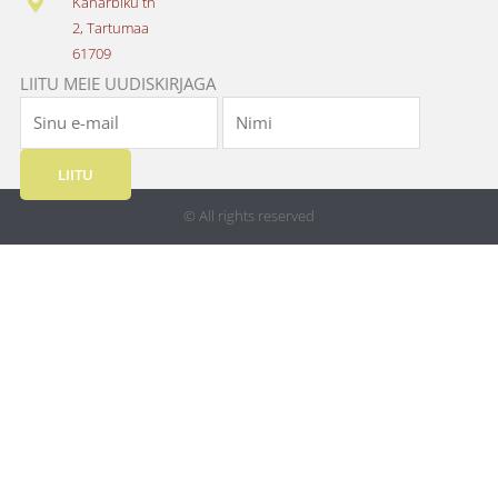
Kanarbiku tn
m
2, Tartumaa
61709
LIITU MEIE UUDISKIRJAGA
LIITU
© All rights reserved