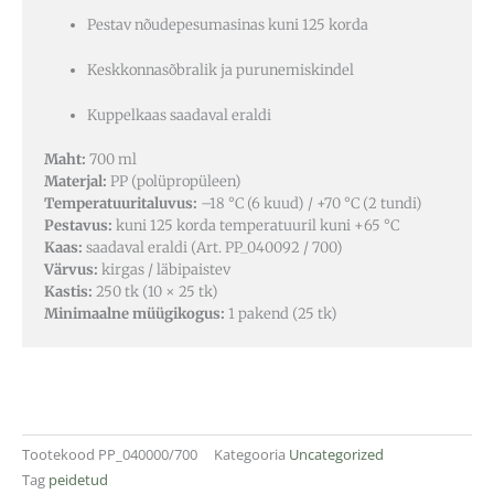
Pestav nõudepesumasinas kuni 125 korda
Keskkonnasõbralik ja purunemiskindel
Kuppelkaas saadaval eraldi
Maht:
700 ml
Materjal:
PP (polüpropüleen)
Temperatuuritaluvus:
–18 °C (6 kuud) / +70 °C (2 tundi)
Pestavus:
kuni 125 korda temperatuuril kuni +65 °C
Kaas:
saadaval eraldi (Art. PP_040092 / 700)
Värvus:
kirgas / läbipaistev
Kastis:
250 tk (10 × 25 tk)
Minimaalne müügikogus:
1 pakend (25 tk)
Tootekood
PP_040000/700
Kategooria
Uncategorized
Tag
peidetud