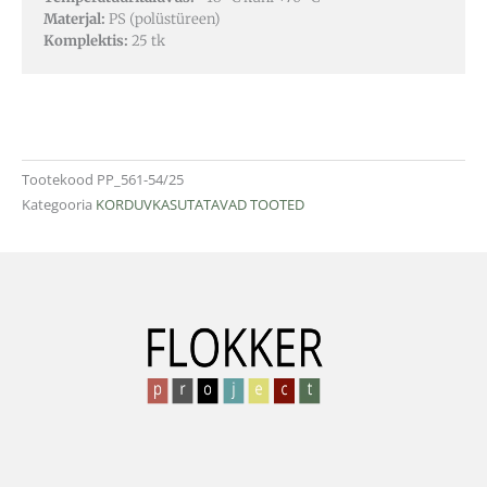
Materjal:
PS (polüstüreen)
Komplektis:
25 tk
Tootekood
PP_561-54/25
Kategooria
KORDUVKASUTATAVAD TOOTED