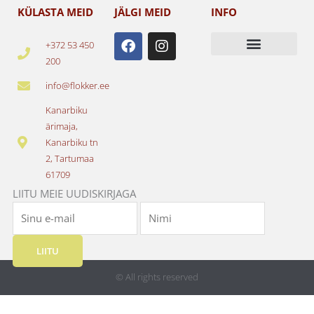
KÜLASTA MEID
JÄLGI MEID
INFO
F
I
+372 53 450
a
n
200
c
s
e
t
info@flokker.ee
b
a
o
g
Kanarbiku
o
r
ärimaja,
k
a
Kanarbiku tn
m
2, Tartumaa
61709
LIITU MEIE UUDISKIRJAGA
LIITU
© All rights reserved