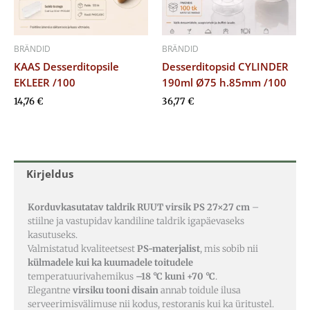
BRÄNDID
BRÄNDID
KAAS Desserditopsile
Desserditopsid CYLINDER
EKLEER /100
190ml Ø75 h.85mm /100
14,76
€
36,77
€
Kirjeldus
Korduvkasutatav taldrik RUUT virsik PS 27×27 cm
–
stiilne ja vastupidav kandiline taldrik igapäevaseks
kasutuseks.
Valmistatud kvaliteetsest
PS-materjalist
, mis sobib nii
külmadele kui ka kuumadele toitudele
temperatuurivahemikus
–18 °C kuni +70 °C
.
Elegantne
virsiku tooni disain
annab toidule ilusa
serveerimisvälimuse nii kodus, restoranis kui ka üritustel.