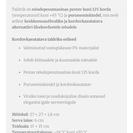
Taldrik on
nõudepesumasinas pestav kuni 125 korda
(temperatuuril kuni +65 °C) ja
purunemiskindel
, mis teeb
sellest
keskkonnasõbraliku ja korduvkasutatava
alternatiivi ühekordsetele nõudele
.
Korduvkasutatava taldriku eelised
Valmistatud vastupidavast PS-materjalist
Sobib külmadele ja kuumadele toitudele
Pestav nõudepesumasinas kuni 125 korda
Purunemiskindel ja korduvkasutatav
Virsiku toon ja ruudukujuline disain annavad
elegantsi igale serveeringule
Mõõdud:
27 × 27 × 1,8 cm
Serva laius:
6 cm
Toiduala:
15 × 15 cm
Temperatuuritaluvus:
–18 °C kuni +70 °C