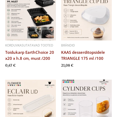
KORDUVKASUTATAVAD TOOTED
BRÄNDID
Toidukarp EarthChoice 20
KAAS desserditopsidele
x20 x h.8 cm, must /200
TRIANGLE 175 ml /100
0,47
€
21,08
€