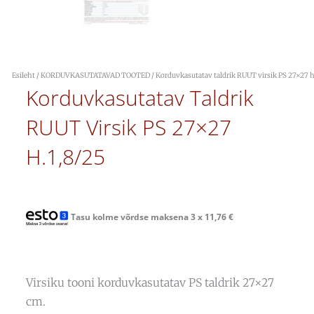
Esileht
/
KORDUVKASUTATAVAD TOOTED
/ Korduvkasutatav taldrik RUUT virsik PS 27×27 h
Korduvkasutatav Taldrik
RUUT Virsik PS 27×27
H.1,8/25
Tasu kolme võrdse maksena 3 x
11,76
€
Virsiku tooni korduvkasutatav PS taldrik 27×27
cm.