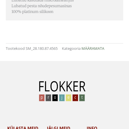
Lubatud kasutada mikrolaineahjus
Lubatud pesta nõudepesumasinas
100% platinum silikoon
Tootekood
SM_28.180.87.4565
Kategooria
MÄÄRAMATA
KÜLASTA MEID
JÄLGI MEID
INFO