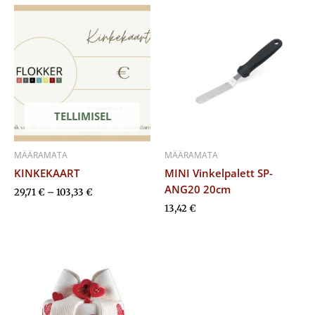
Hinnavahemik:
29,71 €
kuni
103,33 €
TELLIMISEL
MÄÄRAMATA
MÄÄRAMATA
KINKEKAART
MINI Vinkelpalett SP-
ANG20 20cm
29,71
€
–
103,33
€
13,42
€