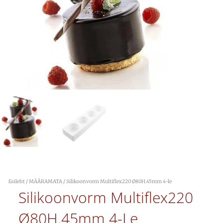
Esileht
/
MÄÄRAMATA
/ Silikoonvorm Multiflex220 Ø80H.45mm 4-le
Silikoonvorm Multiflex220
Ø80H.45mm 4-Le