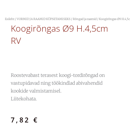
Esileht
/
VORMID JA RAAMID KÜPSETAMISEKS
/
Rõngad ja raamid
/ Koogirõngas Ø9 H.4,5
Koogirõngas Ø9 H.4,5cm
RV
Roostevabast terasest koogi-tordirõngad on
vastupidavad ning töökindlad abivahendid
kookide valmistamisel.
Liitekohata.
7,82
€