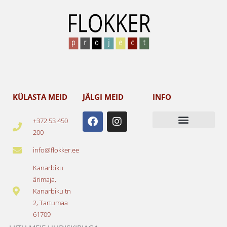
KÜLASTA MEID
JÄLGI MEID
INFO
F
I
+372 53 450
a
n
200
c
s
e
t
info@flokker.ee
b
a
o
g
Kanarbiku
o
r
ärimaja,
k
a
Kanarbiku tn
m
2, Tartumaa
61709