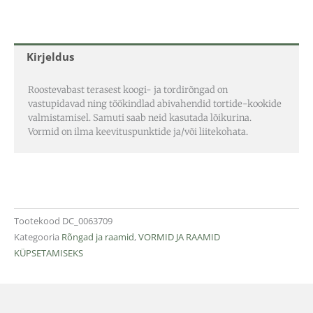
Kirjeldus
Roostevabast terasest koogi- ja tordirõngad on
vastupidavad ning töökindlad abivahendid tortide-kookide
valmistamisel. Samuti saab neid kasutada lõikurina.
Vormid on ilma keevituspunktide ja/või liitekohata.
Tootekood
DC_0063709
Kategooria
Rõngad ja raamid
,
VORMID JA RAAMID
KÜPSETAMISEKS