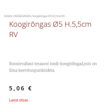
Esileht
/
MÄÄRAMATA
/ Koogirõngas Ø5 H.5,5cm RV
Koogirõngas Ø5 H.5,5cm
RV
Roostevabast terasest tordi-koogirõngad,mis on
ilma keevituspunktideta.
5,06
€
Laost otsas