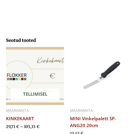
Seotud tooted
Hinnavahemik:
29,71 €
kuni
103,33 €
TELLIMISEL
MÄÄRAMATA
MÄÄRAMATA
KINKEKAART
MINI Vinkelpalett SP-
ANG20 20cm
29,71
€
–
103,33
€
13,42
€