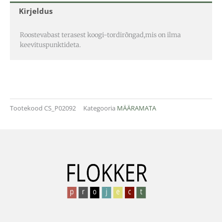
Kirjeldus
Roostevabast terasest koogi-tordirõngad,mis on ilma
keevituspunktideta.
Tootekood
CS_P02092
Kategooria
MÄÄRAMATA