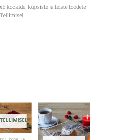
ib kookide, küpsiste ja teiste toodete
Tellimisel.
TELLIMISEL
rdi-,koogi-ja