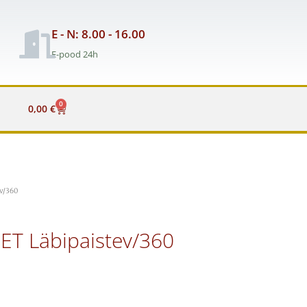
E - N: 8.00 - 16.00
E-pood 24h
0
Cart
0,00
€
ev/360
ET Läbipaistev/360