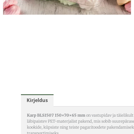
Kirjeldus
Karp BLS1507 150×70×65 mm
on vastupidav ja täielikult
läbipaistev PET-materjalist pakend, mis sobib suurepärase
kookide, küpsiste ning teiste pagaritoodete pakendamisek
transportimiseks.