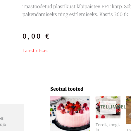
Taastoodetud plastikust läbipaistev PET karp. Sob
pakendamiseks ning esitlemiseks. Kastis 360 tk. 
0,00
€
Laost otsas
Seotud tooted
TELLIMISEL
lt
s ja
Tordi-,koogi-
ja
To