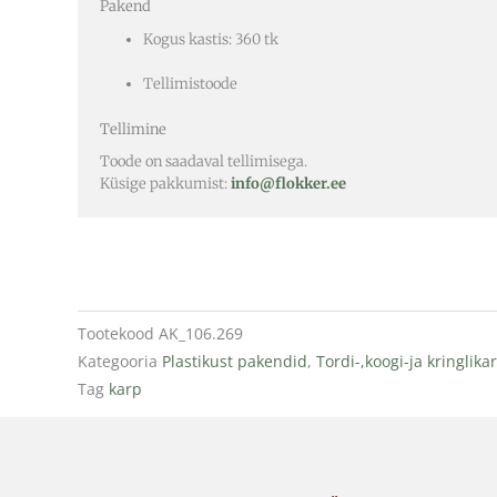
Pakend
Kogus kastis: 360 tk
Tellimistoode
Tellimine
Toode on saadaval tellimisega.
Küsige pakkumist:
info@flokker.ee
Tootekood
AK_106.269
Kategooria
Plastikust pakendid
,
Tordi-,koogi-ja kringlika
Tag
karp