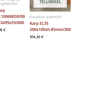
TELLIMISEL
inglikarbid
arp
L1006WDR/09
Plastikust pakendid
33x95x55/600
Karp SL35
200x100xh.85mm/300
31
€
104,16
€