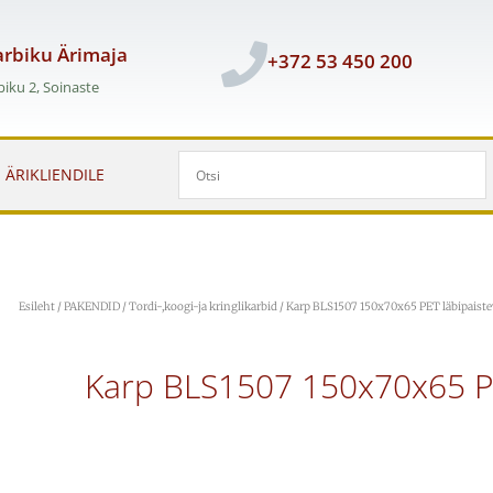
rbiku Ärimaja
+372 53 450 200
iku 2, Soinaste
ÄRIKLIENDILE
Esileht
/
PAKENDID
/
Tordi-,koogi-ja kringlikarbid
/ Karp BLS1507 150x70x65 PET läbipaist
Karp BLS1507 150x70x65 P