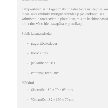
Läbipaistev disain tagab maksimaalse toote nähtavuse, mu
ideaalseks valikuks müügivitriinides ja jaekaubanduses.
Valmistatud taastoodetud plastikust, mis on keskkonnasä
lahendus võrreldes tavapärase plastikuga.
Sobib kasutamiseks:
pagaritöökodades
kohvikutes
jaekaubanduses
catering-teenustes
Mõõdud
Sisemõõt: 150 × 70 × 65 mm
Välismõõt: 187 × 120 × 70 mm