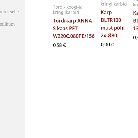
kringlikarbid
kr
Tordi-,koogi-ja
Karp
utes selle
kringlikarbid
K
BLTR100
Tordikarp ANNA-
B
ästlikum
must põhi
S kaas PET
1
2x Ø80
W220C.080PE/156
0,
0,00
€
0,58
€