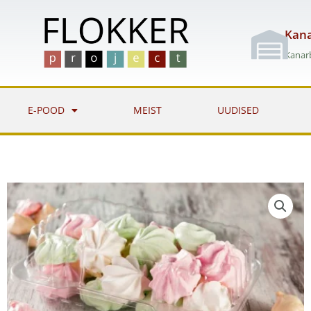
Skip
to
Kana
content
Kanarb
E-POOD
MEIST
UUDISED